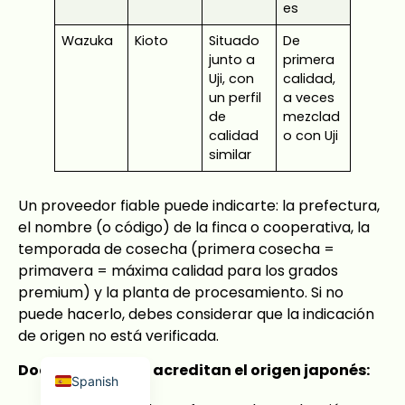
es
Wazuka
Kioto
Situado
De
junto a
primera
Uji, con
calidad,
un perfil
a veces
de
mezclad
calidad
o con Uji
Japanese
similar
French
Russian
Un proveedor fiable puede indicarte: la prefectura,
el nombre (o código) de la finca o cooperativa, la
Korean
temporada de cosecha (primera cosecha =
Arabic
primavera = máxima calidad para los grados
premium) y la planta de procesamiento. Si no
Indonesian
puede hacerlo, debes considerar que la indicación
German
de origen no está verificada.
English
Documentos que acreditan el origen japonés:
Spanish