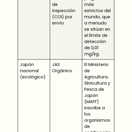
de
más
inspección
estrictos del
(COI) por
mundo, que
envío
a menudo
se sitúan en
el límite de
detección
de 0,01
mg/kg.
Japón
JAS
El Ministerio
nacional
Orgánico
de
(ecológico)
Agricultura,
Silvicultura y
Pesca de
Japón
(MAFF)
inscribe a
los
organismos
de