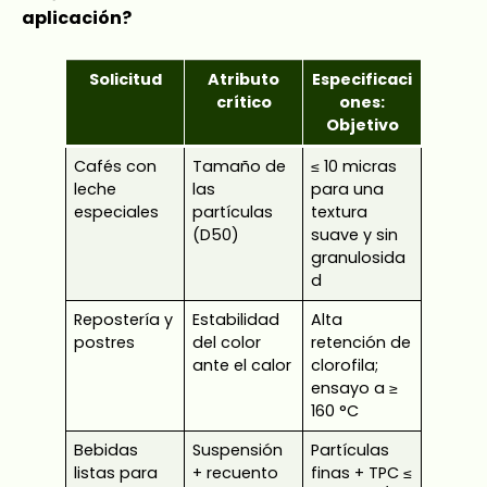
aplicación?
Solicitud
Atributo
Especificaci
crítico
ones:
Objetivo
Cafés con
Tamaño de
≤ 10 micras
leche
las
para una
especiales
partículas
textura
(D50)
suave y sin
granulosida
d
Repostería y
Estabilidad
Alta
postres
del color
retención de
ante el calor
clorofila;
ensayo a ≥
160 °C
Bebidas
Suspensión
Partículas
listas para
+ recuento
finas + TPC ≤