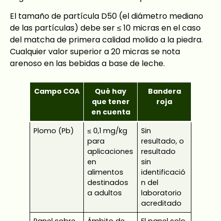
El tamaño de partícula D50 (el diámetro mediano
de las partículas) debe ser ≤ 10 micras en el caso
del matcha de primera calidad molido a la piedra.
Cualquier valor superior a 20 micras se nota
arenoso en las bebidas a base de leche.
Campo COA
Qué hay
Bandera
que tener
roja
en cuenta
Plomo (Pb)
≤ 0,1 mg/kg
Sin
para
resultado, o
aplicaciones
resultado
en
sin
alimentos
identificació
destinados
n del
a adultos
laboratorio
acreditado