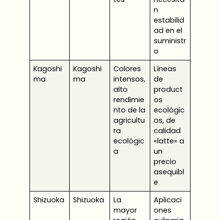
n
estabilid
ad en el
suministr
o
Kagoshi
Kagoshi
Colores
Líneas
ma
ma
intensos,
de
alto
product
rendimie
os
nto de la
ecológic
agricultu
os, de
ra
calidad
ecológic
«latte» a
a
un
precio
asequibl
e
Shizuoka
Shizuoka
La
Aplicaci
mayor
ones