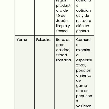
región
culinaria
product
s
ora de
cotidian
té de
as y de
Japón,
restaura
limpia y
ción en
fresca
general
Yame
Fukuoka
Raro, de
Comerci
gran
o
calidad,
minorist
tirada
a
limitada
especiali
zado,
posicion
amiento
de
gama
alta en
pequeño
s
volúmen