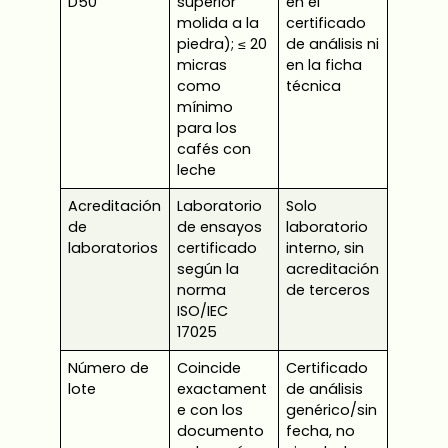
D50
superior
en el
molida a la
certificado
piedra); ≤ 20
de análisis ni
micras
en la ficha
como
técnica
mínimo
para los
cafés con
leche
Acreditación
Laboratorio
Solo
de
de ensayos
laboratorio
laboratorios
certificado
interno, sin
según la
acreditación
norma
de terceros
ISO/IEC
17025
Número de
Coincide
Certificado
lote
exactament
de análisis
e con los
genérico/sin
documento
fecha, no