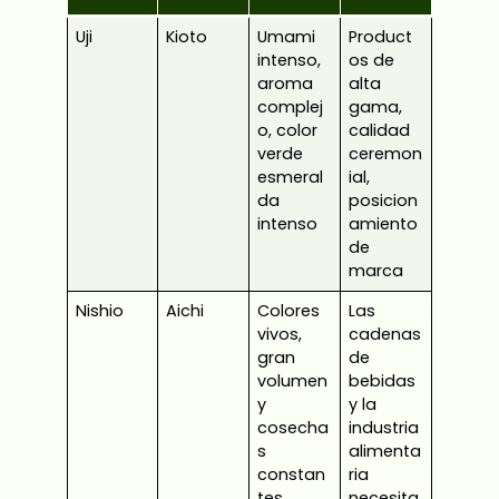
Uji
Kioto
Umami
Product
intenso,
os de
aroma
alta
complej
gama,
o, color
calidad
verde
ceremon
esmeral
ial,
da
posicion
intenso
amiento
de
marca
Nishio
Aichi
Colores
Las
vivos,
cadenas
gran
de
volumen
bebidas
y
y la
cosecha
industria
s
alimenta
constan
ria
tes
necesita