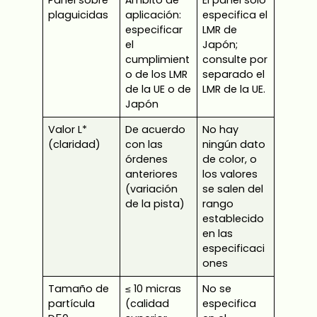
Panel sobre
Ámbito de
El panel solo
plaguicidas
aplicación:
especifica el
especificar
LMR de
el
Japón;
cumplimient
consulte por
o de los LMR
separado el
de la UE o de
LMR de la UE.
Japón
Valor L*
De acuerdo
No hay
(claridad)
con las
ningún dato
órdenes
de color, o
anteriores
los valores
(variación
se salen del
de la pista)
rango
establecido
en las
especificaci
ones
Tamaño de
≤ 10 micras
No se
partícula
(calidad
especifica