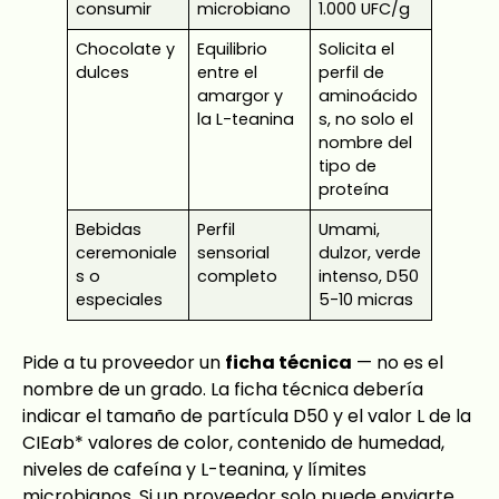
consumir
microbiano
1.000 UFC/g
Chocolate y
Equilibrio
Solicita el
dulces
entre el
perfil de
amargor y
aminoácido
la L-teanina
s, no solo el
nombre del
tipo de
proteína
Bebidas
Perfil
Umami,
ceremoniale
sensorial
dulzor, verde
s o
completo
intenso, D50
especiales
5-10 micras
Pide a tu proveedor un
ficha técnica
— no es el
nombre de un grado. La ficha técnica debería
indicar el tamaño de partícula D50 y el valor L de la
CIE
a
b* valores de color, contenido de humedad,
niveles de cafeína y L-teanina, y límites
microbianos. Si un proveedor solo puede enviarte