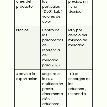
ones del
las
precios, sin
producto
partículas
ficha
(D50), L
a
b*
técnica
valores de
color
Precios
Dentro de
Muy por
los
debajo del
parámetros
mínimo de
de
mercado
referencia
del
mercado
para 2026
Apoyo a la
Registro en
“Tú te
exportación
la FDA,
encargas de
notificación
las
previa,
aduanas”,
documenta
respondió
ción
aduanera