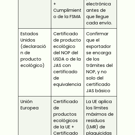
+
electrónica
Cumplimient
antes de
o de la FSMA
que llegue
cada envío.
Estados
Certificado
Confirmar
Unidos
de producto
que el
(declaració
ecológico
exportador
n de
del NOP del
se encarga
producto
USDA o de la
de los
ecológico)
JAS con
trámites del
certificado
NOP, y no
de
solo del
equivalencia
certificado
JAS básico
Unión
Certificado
La UE aplica
Europea
de
los límites
productos
máximos de
ecológicos
residuos
de la UE +
(LMR) de
Certificado
plaguicidas