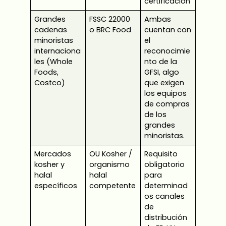
certificación
Grandes
FSSC 22000
Ambas
cadenas
o BRC Food
cuentan con
minoristas
el
internaciona
reconocimie
les (Whole
nto de la
Foods,
GFSI, algo
Costco)
que exigen
los equipos
de compras
de los
grandes
minoristas.
Mercados
OU Kosher /
Requisito
kosher y
organismo
obligatorio
halal
halal
para
específicos
competente
determinad
os canales
de
distribución