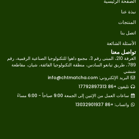
الصفحة الرئيسية
نبذة عنا
المنتجات
اتصل بنا
الأسئلة الشائعة
تواصل معنا
الغرفة 210، المبنى رقم 3، مجمع داهوا للتكنولوجيا الصناعية الرقمية، رقم
789، طريق تيانغو السادس، منطقة التكنولوجيا الفائقة، شيان، مقاطعة
شنشي
البريد الإلكتروني:
info@chtmatcha.com
Japanese
تليفون +86 17792897313
French
ساعات العمل من الإثنين إلى الجمعة 9:00 صباحاً - 6:00 مساءً
Russian
واتساب: +86 13032901937
Korean
Spanish
Indonesian