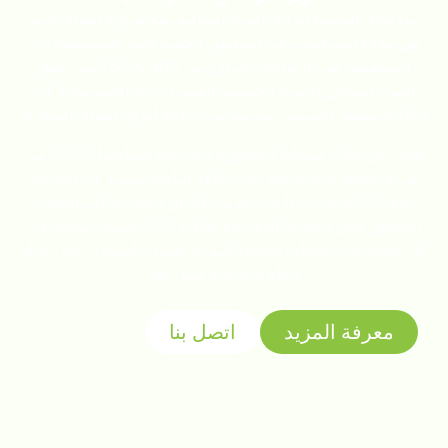
يبدأ شاي الماتشا الرائع بالتربة المثالية. تقع مزارع الشاي لدينا
في موقع استراتيجي في المناطق الجبلية البكر المتوسطة إلى
المنخفضة على ارتفاعات تتراوح بين 300 و1500 متر.
يخلق
المناخ المثالي والتربة الحمضية الغنية (درجة الحموضة 4.5-
6.5) والتظليل الطبيعي بيئة مثالية لزراعة أوراق الشاي الفاخرة.
نعمل من خلال منشأتنا المتطورة التي تبلغ مساحتها 5,000 متر
مربع، ونفخر بأننا نحافظ على طاقة إنتاجية سنوية من الماتشا
تبلغ 2,000 طن. بدءاً من تخزين الأوراق الطازجة إلى الطحن
المتطور فائق النعومة الذي تبلغ طاقته 1200 شبكة، نتحكم في
كل خطوة من خطوات سلسلة التوريد لضمان استقرار على مدار
العام وجودة لا مثيل لها.
معرفة المزيد
اتصل بنا