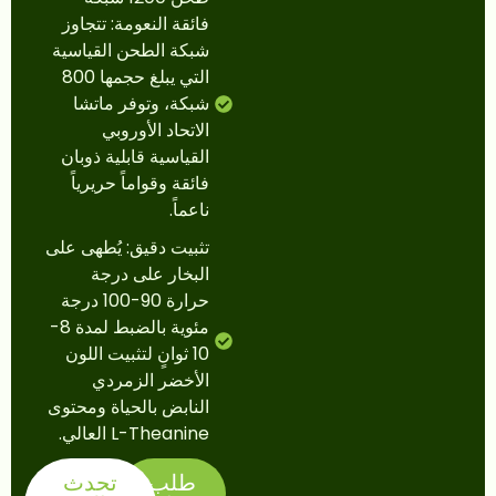
فائقة النعومة: تتجاوز
شبكة الطحن القياسية
التي يبلغ حجمها 800
شبكة، وتوفر ماتشا
الاتحاد الأوروبي
القياسية قابلية ذوبان
فائقة وقواماً حريرياً
ناعماً.
تثبيت دقيق: يُطهى على
البخار على درجة
حرارة 90-100 درجة
مئوية بالضبط لمدة 8-
10 ثوانٍ لتثبيت اللون
الأخضر الزمردي
النابض بالحياة ومحتوى
L-Theanine العالي.
طلب
تحدث