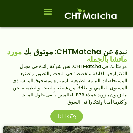
الأسئلة الشائعة
الصفحة الرئيسية
نبذة عن CHTMatcha: موثوق بك
مورد
ماتشا بالجملة
مرحبًا بك في CHTMatcha، نحن شركة رائدة في مجال
التكنولوجيا الفائقة متخصصة في البحث والتطوير وتصنيع
المستخلصات النباتية الطبيعية الممتازة ومسحوق الماتشا ذي
المستوى العالمي. وانطلاقاً من شغفنا بالصحة والطبيعة، نحن
ملتزمون بتزويد عملاء B2B العالميين بأنقى حلول الماتشا
وأكثرها أماناً وابتكاراً في السوق.
قابلنا