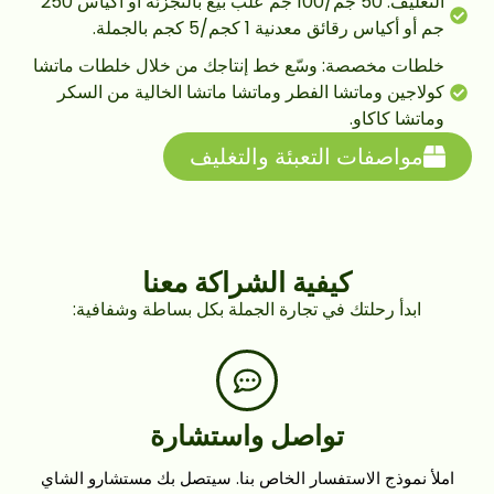
التغليف: 50 جم/100 جم علب بيع بالتجزئة أو أكياس 250
جم أو أكياس رقائق معدنية 1 كجم/5 كجم بالجملة.
خلطات مخصصة: وسّع خط إنتاجك من خلال خلطات ماتشا
كولاجين وماتشا الفطر وماتشا ماتشا الخالية من السكر
وماتشا كاكاو.
مواصفات التعبئة والتغليف
كيفية الشراكة معنا
ابدأ رحلتك في تجارة الجملة بكل بساطة وشفافية:
تواصل واستشارة
املأ نموذج الاستفسار الخاص بنا. سيتصل بك مستشارو الشاي