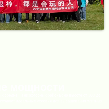
ые мощности
х средне- и низкогорных районах на высоте от 300 до 1
е создают идеальные условия для выращивания элитных