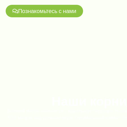
Познакомьтесь с нами
Наши корни
Великий маття начинается с идеального терруара. Наши
500 метров над уровнем моря.
Оптимальный климат, бо