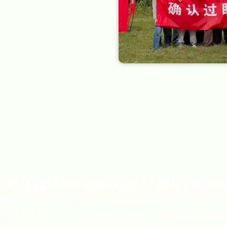
 и производственн
 чайные плантации стратегически расположены в нетронуты
гатая кислая почва (pH 4,5-6,5) и естественное затенени
чайных листьев.