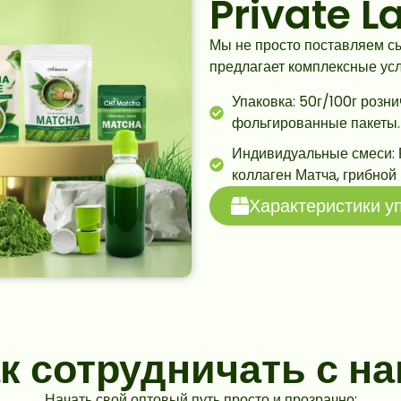
Private L
Мы не просто поставляем с
предлагает комплексные ус
Упаковка: 50г/100г розни
фольгированные пакеты.
Индивидуальные смеси: 
коллаген Матча, грибной
Характеристики у
к сотрудничать с н
Начать свой оптовый путь просто и прозрачно: