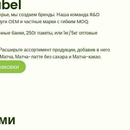
abel
ырье, мы создаем бренды. Наша команда R&D
луги OEM и частные марки с гибким MOQ.
чные банки, 250г пакеты, или 1кг/5кг оптовые
Расширьте ассортимент продукции, добавив в него
 Матча, Матча-латте без сахара и Матча-какао.
паковки
ами