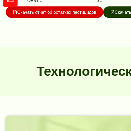
ORIGIC
SC
Скачать отчет об остатках пестицидов
Скачать
Технологичес