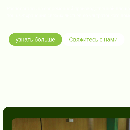
Располагаясь на современной производственной площад
тонн. От хранения свежих листьев до ультратонкого по
узнать больше
Свяжитесь с нами