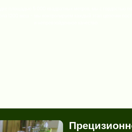
ке площадью 5 000 квадратных метров, мы с гордостью п
мола 1200 меш - мы контролируем каждый этап цепочки пост
и непревзойденное качество.
Прецизионн