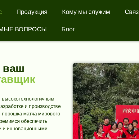
с
Продукция
Кому мы служим
Связ
ЕМЫЕ ВОПРОСЫ
Блог
 ваш
тавщик
м высокотехнологичным
азработке и производстве
и порошка матча мирового
тремимся обеспечить
и и инновационными