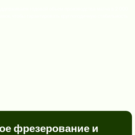
оддерживаем годовой объем производства матча в 2 000
авок, чтобы гарантировать круглогодичную стабильность
ое фрезерование и