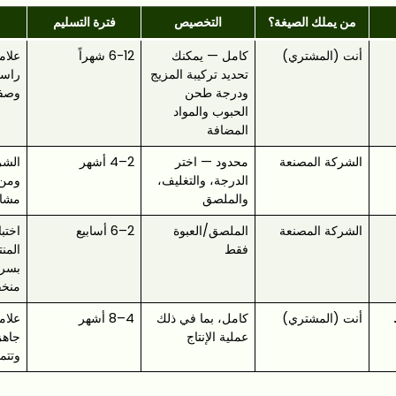
من يملك الصيغة؟
التخصيص
فترة التسليم
أنت (المشتري)
كامل — يمكنك
6-12 شهراً
علام
تحديد تركيبة المزيج
راسخ
ودرجة طحن
وصفا
الحبوب والمواد
المضافة
الشركة المصنعة
محدود — اختر
2–4 أشهر
الشر
الدرجة، والتغليف،
ومن 
والملصق
مشار
الشركة المصنعة
الملصق/العبوة
2–6 أسابيع
اختب
فقط
المن
بسرع
منخ
أنت (المشتري)
كامل، بما في ذلك
4–8 أشهر
علام
عملية الإنتاج
جاهز
وتتم