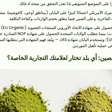
 على التموضع التسويقي إذا تعذر التحقق من صحة ادعائك
يراد الأمريكي اعتمادًا كبيرًا على اليابان (مناطق أوجي، كاغوشيما، نيش
 الفاخرة، وعلى الصين فيما يتعلق بحجم الواردات وكفاءة التكلفة
تتطلب أوروب
العضوي للمنتجات؛ بينما تتطلب الولايات
الأمريكية (USDA)؛ وتستخدم اليابان شهادة JAS — ويُعد فهم الشهادة ال
ي عملية تأهيل الموردين
لصين: أي بلد تختار لعلامتك التجارية الخاصة؟