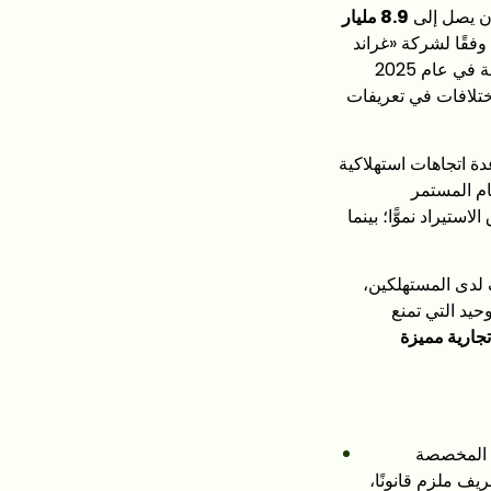
ن يصل إلى
8.9 مليار
وفقًا لشركة «غراند
فيو ريسيرتش». وتشير تقديرات منفصلة صادرة عن شركة «إيميرجن ريسيرتش» إلى أن القيمة في عام 2025
كب أعلى قليلاً يبلغ 9.6%، مما يعكس الاختلافات في تعريفات
ة اتجاهات استهلاكية
ام المستمر
ستيراد نموًّا؛ بينما
 لدى المستهلكين،
حيد التي تمنع
تجارية مميزة
ت المخصصة
ر من 70 علامة تجارية دون تعريف ملزم قانونًا،