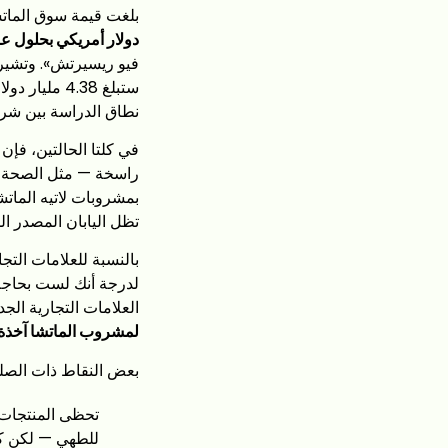
بلغت قيمة سوق الماتش
دولار أمريكي بحلول عام 33
نطاق الدراسة بين شرك
في كلتا الحالتين، فإ
راسخة — مثل الصحة ال
بمشروبات لاتيه الماتشا
تظل اليابان المصدر ا
بالنسبة للعلامات الت
لدرجة أنك لست بحاجة إ
العلامات التجارية ال
لمشروب الماتشا آخذة في
بعض النقاط ذات الصلة 
تحظى المنتجات 