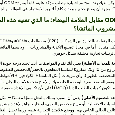
إذا لم يكن لد
OEM مقابل ODM مقابل العلامة البيضاء: ما الذي تعنيه ه
 لمشروب الماتشا؟
كل متبادل. أما في مجال تصنيع الأغذية والمشروبات — ولا سيما الماتش
ترتيبات تجارية مختلفة بشكل جوهري.
يعني أنك تقدم المواصفات. أنت تحدد درجة جودة ا
ا/المخصصة للطهي)، وأي مزيجات (مثل الماتشا + الكولاجين + الأشواغاند
قوم المصنع بتنفيذ الوصفة الخاصة بك والإنتاج تحت علامتك التجارية. 
الطلب الدنيا (MOQ) أعلى لأن تكاليف الإعداد حقيقية.
يعني أن المورد يمتلك بالفعل منتجًا معتمدًا — مث
اسبات الاحتفالية، أو مزيج مخصص للطهي، أو خليط جاهز لإعداد مشروب 
تالوج الحالي الخاص بهم، ووضع علامتك التجارية عليه، وربما تعديل التغ