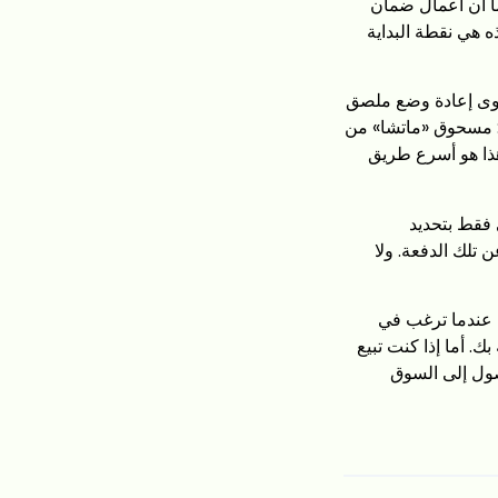
مهل الزمنية أقصر، كما أن أعمال ضمان
ه هي نقطة البداية
ما عليك سوى إعادة وضع ملصق
ل: مسحوق «ماتشا» من
ية سعة 100 جرام تحمل شعارك. هذا هو أسرع طريق
ا تكتفي فقط بتحديد
 تلك الدفعة. ولا
 التمييز بين نموذجي «OEM» و«ODM» أكثر أهمية عندما ترغب في
. أما إذا كنت تبيع
لغالب الوصول إلى السوق