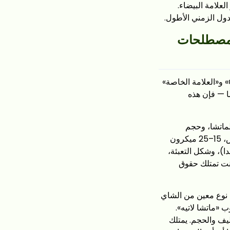
يك بعد منتج تم اختباره وطلب مؤكد عليه، فابدأ بنموذج ODM أو العلامة البيضاء.
ذه المصطلحات
تستخدم معظم المقالات المتعلقة بالتجارة بين الشركات (B2B) مصطلحات «OEM» و«ODM» و«العلامة الخاصة»
ا — فإن هذه
لماتشا، وحجم
الجسيمات (عادةً ما يتراوح بين 10 و20 ميكرونًا للماتشا المطحون بالحجر/المخصص للطقوس، 15–25 ميكرون
ا)، وشكل التعبئة،
أنت تمتلك حقوق
ل نوع معين من الشاي
«ماتشا لاتيه».
ليف والحجم. يمتلك