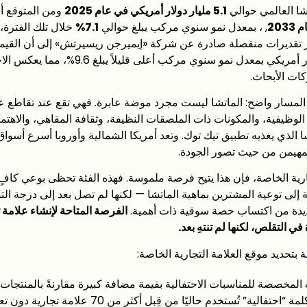
ا العالمي حوالي
5.1 مليار دولار أمريكي في عام 2025
ومن المتوقع أ
20
, ، بمعدل نمو سنوي مركب يبلغ حوالي
7.1%
خلال تلك الفترة، 
ستبلغ 4.38 مليار دولار أمريكي بمعدل نمو سنوي مر
ات الأبحاث.
ن المسار واضح: الماتشا ليست مجرد موضة عابرة. فهي تقع عند تقاطع عد
وظيفية، والمكونات ذات الملصقات النظيفة، وثقافة المقاهي، والاهتم
 الذي يغذيه تطبيق تيك توك. وتعد أمريكا الشمالية وأوروبا أسرع أسواق الا
لمهيمن من حيث تصور الجودة.
جارية الخاصة، فإن هذا يتيح فرصة ملموسة. فهذه الفئة تحظى بوعي كافٍ
لى توعية المشترين بماهية الماتشا — لكنها لم تصل بعد إلى درجة التو
جديدة من اكتساب حصة سوقية ذات أهمية.
الفرصة المتاحة لإنشاء علامة 
 التقلص، لكنها لم تنتهِ بعد.
بتحديد موقع العلامة التجارية الخاصة:
المخصصة للمناسبات الاحتفالية بقيمة مضافة كبيرة مقارنةً بالمنتجا
للطهي — لكن كلمة “احتفالية” تُستخدم حاليًا من قِبل أكث