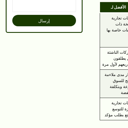
الأفضل لـ
ات تجارية
إرسال
ة ذات
ت خاصة بها
كات الناشئة
يطلقون
يعهم لأول مرة
ار مدى ملاءمة
تج للسوق
ة وبتكلفة
فضة
ات تجارية
ة للتوسع
تع بطلب مؤكد