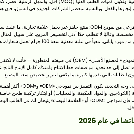
المصنع الصيغة الأساسية. وتكون كميات الطلب الدنيا (MOQ) أقل، وال
 إنجازها بالفعل. وبالنسبة لمعظم الشركات الجديدة في السوق، فإن هذ
وهو نوع فرعي من نموذج ODM: منتج جاهز غير يحمل علامة تجارية، 
ة مخصصة، وغالبًا لا تتطلب حدًا أدنى لتخصيص المزيج. على سبيل المثا
فئة الاستخدام المنزلي من مورد ياباني، معبأ في علبة معدن
وهو نموذج «المصنع الأصلي» (OEM) في صيغته المتطورة — فأنت ل
 تصل إلى حد تحديد مواصفات خط الإنتاج وامتلاك كامل الإنتاج الناتج عن
كون الطلبات التي تقدمها كبيرة بما يكفي لتبرير تخصيص سعة المصنع.
فيما يتعلق بالماتشا على وجه التحديد، يكون
الكولاجين، والمواد المكيفة، والمحليات) أو ابتكار تركيبة طحن خاصة بك
مسحوق الماتشا النقي، فإن نموذجي «ODM» أو «العلامة البيضاء» يتيحان لك في ا
قل.
 في عام 2026