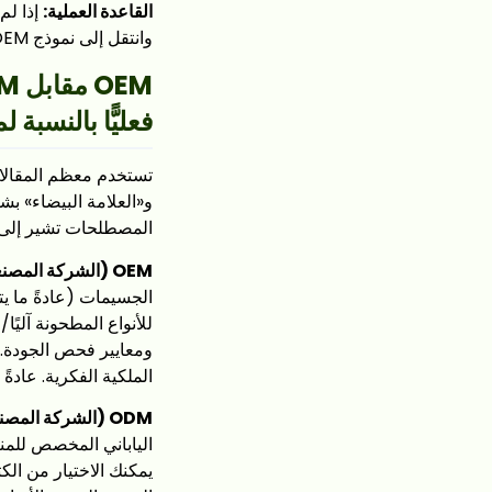
القاعدة العملية:
وانتقل إلى نموذج OEM بمجرد أن يصبح حجم مبيعاتك كافياً لتبرير الاستثمار في القوالب والجدول الزمني الأطول.
فعليًّا بالنسبة
و«العلامة البيضاء» بش
المصطلحات تشير إلى 
OEM (الشركة المصنعة للمعدات الأصلية)
للأنواع المطحونة آليً
ومعايير فحص الجودة. ي
الملكية الفكرية. عادةً ما تكون كميات 
ODM (الشركة المصنعة للتصميم الأصلي)
الياباني المخصص للمن
يمكنك الاختيار من الك