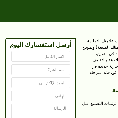
ت علامتك التجارية
أرسل استفسارك اليوم
نشأة إنتاج. يشرح هذا الدليل الفرق بين نموذج OEM (حيث تمتلك الصيغة) ونموذج
عة في الصين،
MOQ) الواقعية، ومتطلبات التعبئة والتغليف،
جارية جديدة في
 في هذه المرحلة
صة
ترتيبات التصنيع. قبل