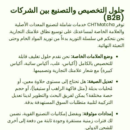
حلول التخصيص والتصنيع بين الشركات
(B2B)
توفر CHTMatcha خدمات شاملة لتصنيع المعدات الأصلية
والعلامة الخاصة لمساعدتك على توسيع نطاق علامتك التجارية.
نحن نتحكم في سلسلة التوريد بدءاً من توريد المواد الخام وحتى
التعبئة النهائية.
وضع العلامات الخاصة:
نحن نقدم حلول تغليف قابلة
للتخصيص بالكامل (أكياس، علب، أكياس سائبة، أكياس
كبيرة) مع شعار علامتك التجارية وتصميمها.
تعديل الصيغة:
هل تحتاج إلى مستوى حلاوة معين، أو
مُحليات بديلة (مثل فاكهة الراهب أو ستيفيا)، أو حجم
حصة مختلفة؟ يمكن لفريق البحث والتطوير لدينا تعديل
التركيبة لتلبية متطلبات السوق المستهدفة بدقة.
إمدادات موثوقة:
وبفضل إمكانيات التصنيع القوية، نضمن
لك فترات زمنية مستقرة وجودة ثابتة من دفعة إلى أخرى
للشحن الدولي.