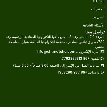
نبذة عنا
المنتجات
اتصل بنا
الأسئلة الشائعة
تواصل معنا
الغرفة 210، المبنى رقم 3، مجمع داهوا للتكنولوجيا الصناعية الرقمية، رقم
789، طريق تيانغو السادس، منطقة التكنولوجيا الفائقة، شيان، مقاطعة
شنشي
البريد الإلكتروني:
info@chtmatcha.com
Japanese
تليفون +86 17792897313
French
ساعات العمل من الإثنين إلى الجمعة 9:00 صباحاً - 6:00 مساءً
Russian
واتساب: +86 13032901937
Korean
Spanish
Indonesian
German