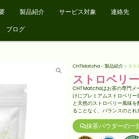
要
製品紹介
サービス対象
連絡先
ブログ
CHTMatcha
»
製品紹介
»
スト
ストロベリ
CHTMatchaはお茶の専
けにプレミアムストロベリー
と天然のストロベリー風味を
ることなく、バランスのとれ
抹茶パウダーの一