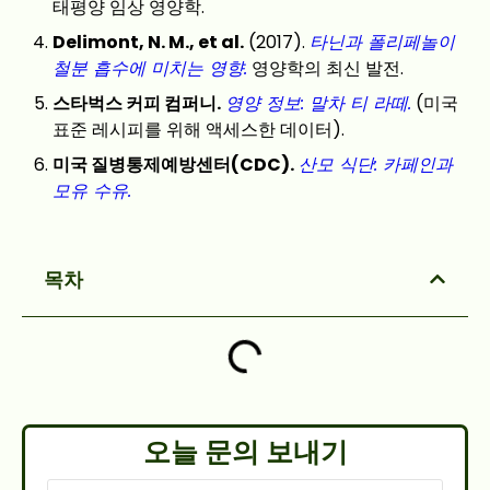
태평양 임상 영양학.
Delimont, N. M., et al.
(2017).
타닌과 폴리페놀이
철분 흡수에 미치는 영향.
영양학의 최신 발전.
스타벅스 커피 컴퍼니.
영양 정보: 말차 티 라떼.
(미국
표준 레시피를 위해 액세스한 데이터).
미국 질병통제예방센터(CDC).
산모 식단: 카페인과
모유 수유.
목차
오늘 문의 보내기