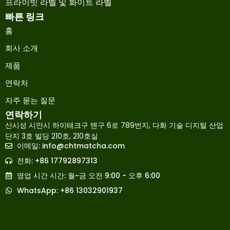
프라이빗 라벨 및 화이트 라벨
빠른 링크
홈
회사 소개
제품
연락처
자주 묻는 질문
연락하기
산시성 시안시 하이테크구 톈구 6로 789번지, 다화 기술 디지털 산업
단지 3호 빌딩 210호, 210호실
이메일:
info@chtmatcha.com
Japanese
전화: +86 17792897313
French
영업 시간 시간: 월~금 오전 9:00 - 오후 6:00
Russian
WhatsApp: +86 13032901937
Spanish
Arabic