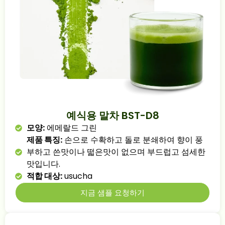
예식용 말차 BST-D8
모양:
에메랄드 그린
제품 특징:
손으로 수확하고 돌로 분쇄하여 향이 풍
부하고 쓴맛이나 떫은맛이 없으며 부드럽고 섬세한
맛입니다.
적합 대상:
usucha
지금 샘플 요청하기