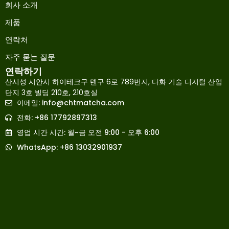
회사 소개
제품
연락처
자주 묻는 질문
연락하기
산시성 시안시 하이테크구 톈구 6로 789번지, 다화 기술 디지털 산업
단지 3호 빌딩 210호, 210호실
이메일:
info@chtmatcha.com
Japanese
전화: +86 17792897313
French
영업 시간 시간: 월~금 오전 9:00 - 오후 6:00
Russian
WhatsApp: +86 13032901937
Spanish
Arabic
Indonesian
German