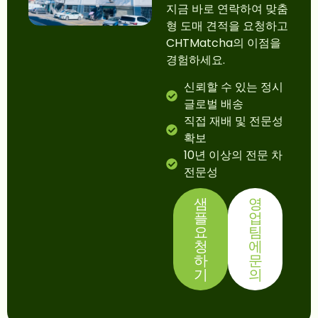
지금 바로 연락하여 맞춤
형 도매 견적을 요청하고
CHTMatcha의 이점을
경험하세요.
신뢰할 수 있는 정시
글로벌 배송
직접 재배 및 전문성
확보
10년 이상의 전문 차
전문성
샘
영
플
업
요
팀
청
에
하
문
기
의