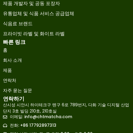
제품 개발자 및 공동 포장자
유통업체 및 식품 서비스 공급업체
식음료 브랜드
프라이빗 라벨 및 화이트 라벨
빠른 링크
홈
회사 소개
제품
연락처
자주 묻는 질문
연락하기
산시성 시안시 하이테크구 톈구 6로 789번지, 다화 기술 디지털 산업
단지 3호 빌딩 210호, 210호실
이메일:
info@chtmatcha.com
Japanese
전화: +86 17792897313
French