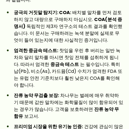
궁극의 거짓말 탐지기: COA:
배치별 말차를 먼저 검토
하지 않고 대량으로 구매하지 마십시오.
COA(분석 증
명서)
독립적인 제3자 연구소의 테스트 결과를 확인했
습니다. 이 문서는 구매하려는 녹색 분말에 실제로 무
엇이 들어 있는지에 대한 사실적인 증거입니다.
엄격한 중금속 테스트:
찻잎을 우린 후 버리는 일반 녹
차와 달리 말차를 마시면 찻잎 전체를 섭취하게 됩니
다. 따라서 엄격한
중금속 테스트
는 필수입니다. 특히
납(Pb), 비소(As), 카드뮴(Cd) 수치가 엄격한 FDA 또
는 유럽 안전 기준치보다 훨씬 낮은지 COA를 확인해
야 합니다.
잔류 농약 무검출 보장:
차나무는 벌레에 매우 취약하
기 때문에 값싼 말차에는 화학물질이 많이 함유되어 있
는 경우가 많습니다. 고객을 보호하려면
잔류 농약 무
함유
보고서.
프리미엄 시장을 위한 유기농 인증:
건강에 관심이 많은