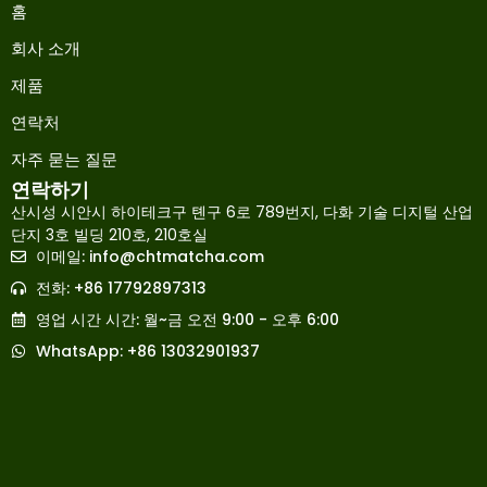
홈
회사 소개
제품
연락처
자주 묻는 질문
연락하기
산시성 시안시 하이테크구 톈구 6로 789번지, 다화 기술 디지털 산업
단지 3호 빌딩 210호, 210호실
이메일:
info@chtmatcha.com
Japanese
전화: +86 17792897313
French
영업 시간 시간: 월~금 오전 9:00 - 오후 6:00
Russian
WhatsApp: +86 13032901937
Spanish
Arabic
Indonesian