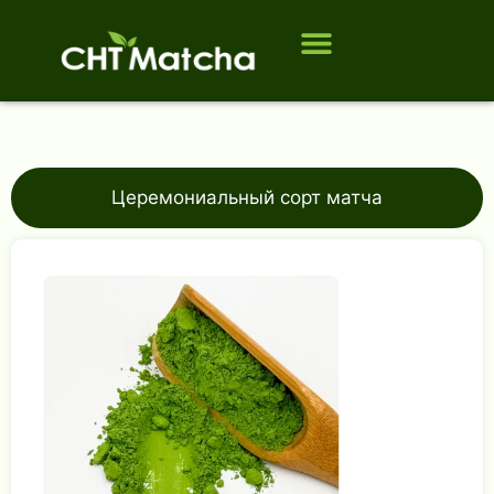
Кому мы служим
ЧАСТО ЗАДАВАЕМЫЕ ВОПРОСЫ
Церемониальный сорт матча