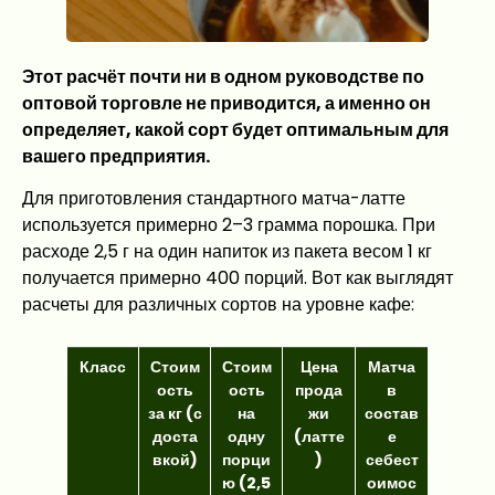
Этот расчёт почти ни в одном руководстве по
оптовой торговле не приводится, а именно он
определяет, какой сорт будет оптимальным для
вашего предприятия.
Для приготовления стандартного матча-латте
используется примерно 2–3 грамма порошка. При
расходе 2,5 г на один напиток из пакета весом 1 кг
получается примерно 400 порций. Вот как выглядят
расчеты для различных сортов на уровне кафе:
Класс
Стоим
Стоим
Цена
Матча
ость
ость
прода
в
за кг (с
на
жи
состав
доста
одну
(латте
е
вкой)
порци
)
себест
ю (2,5
оимос