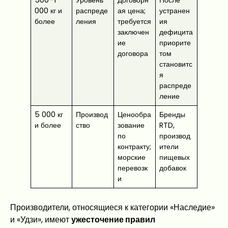
500–1
Уровень
Договорн
После
000 кг и
распреде
ая цена;
устранен
более
ления
требуется
ия
заключен
дефицита
ие
приорите
договора
том
становитс
я
распреде
ление
5 000 кг
Производ
Ценообра
Бренды
и более
ство
зование
RTD,
по
производ
контракту;
ители
морские
пищевых
перевозк
добавок
и
Производители, относящиеся к категории «Наследие»
и «Удзи», имеют
ужесточение правил