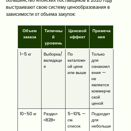
большинство японских поставщиков в 2026 году
выстраивают свою систему ценообразования в
зависимости от объема закупок:
Объем
Типичны
Ценовой
Примеча
заказа
й
эффект
ния
уровень
1–5 кг
Выборка/
По
Только
валидаци
каталожн
для
я
ой цене
ознакомл
или выше
ения —
не
является
коммерче
ской
ценой
10–50 кг
Раздел
5–10% —
Подходит
«B2B»
см.
для
список
небольши