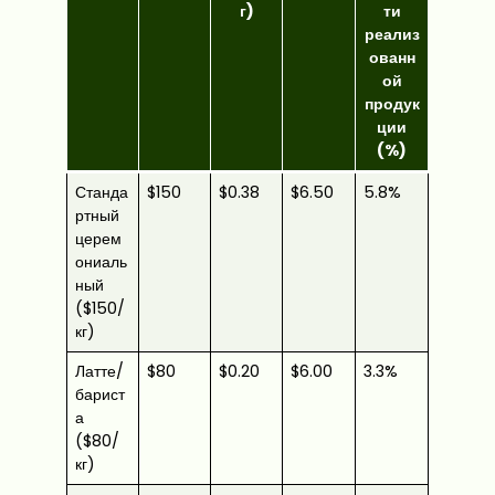
г)
ти
реализ
ованн
ой
продук
ции
(%)
Станда
$150
$0.38
$6.50
5.8%
ртный
церем
ониаль
ный
($150/
кг)
Латте/
$80
$0.20
$6.00
3.3%
барист
а
($80/
кг)