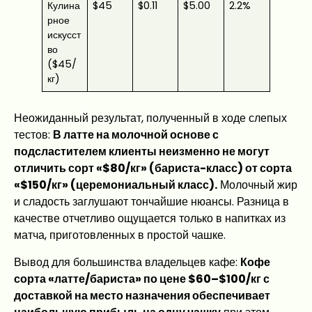
Кулина
$45
$0.11
$5.00
2.2%
рное
искусст
во
($45/
кг)
Неожиданный результат, полученный в ходе слепых
тестов:
В латте на молочной основе с
подсластителем клиенты неизменно не могут
отличить сорт «$80/кг» (бариста-класс) от сорта
«$150/кг» (церемониальный класс).
Молочный жир
и сладость заглушают тончайшие нюансы. Разница в
качестве отчетливо ощущается только в напитках из
матча, приготовленных в простой чашке.
Вывод для большинства владельцев кафе:
Кофе
сорта «латте/бариста» по цене $60–$100/кг с
доставкой на место назначения обеспечивает