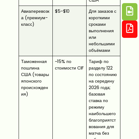
США
Авиаперевозк
$5-$10
Для заказов с
а (премиум-
короткими
класс)
сроками
выполнения
или
небольшими
объёмами
Таможенная
~15% по
Тариф по
пошлина
стоимости CIF
разделу 122
США (товары
по состоянию
японского
на середину
происхожден
2026 года;
ия)
базовая
ставка по
режиму
наибольшего
благоприятст
вования для
матча без