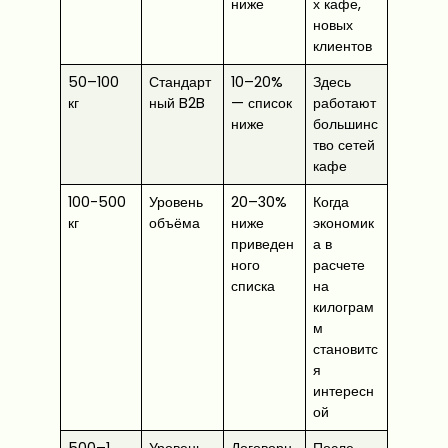
ниже
х кафе,
новых
клиентов
50–100
Стандарт
10–20%
Здесь
кг
ный B2B
— список
работают
ниже
большинс
тво сетей
кафе
100-500
Уровень
20–30%
Когда
кг
объёма
ниже
экономик
приведен
а в
ного
расчете
списка
на
килограм
м
становитс
я
интересн
ой