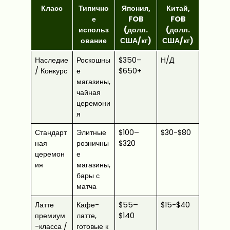
Класс
Типично
Япония,
Китай,
е
FOB
FOB
использ
(долл.
(долл.
ование
США/кг)
США/кг)
Наследие
Роскошны
$350–
Н/Д
/ Конкурс
е
$650+
магазины,
чайная
церемони
я
Стандарт
Элитные
$100–
$30-$80
ная
розничны
$320
церемон
е
ия
магазины,
бары с
матча
Латте
Кафе-
$55–
$15-$40
премиум
латте,
$140
-класса /
готовые к