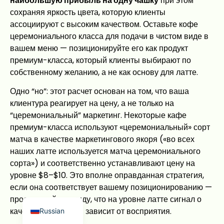
наибольшую прибыль на одну чашку
при этом
сохраняя яркость цвета, которую клиенты
ассоциируют с высоким качеством. Оставьте кофе
церемониального класса для подачи в чистом виде в
вашем меню — позиционируйте его как продукт
премиум-класса, который клиенты выбирают по
собственному желанию, а не как основу для латте.
Japanese
Одно “но”: этот расчет основан на том, что ваша
French
клиентура реагирует на цену, а не только на
Korean
“церемониальный” маркетинг. Некоторые кафе
премиум-класса используют «церемониальный» сорт
Spanish
матча в качестве маркетингового якоря («во всех
Arabic
наших латте используется матча церемониального
Indonesian
сорта») и соответственно устанавливают цену на
уровне $8–$10. Это вполне оправданная стратегия,
German
если она соответствует вашему позиционированию —
English
просто имейте в виду, что на уровне латте сигнал о
качестве во многом зависит от восприятия.
Russian