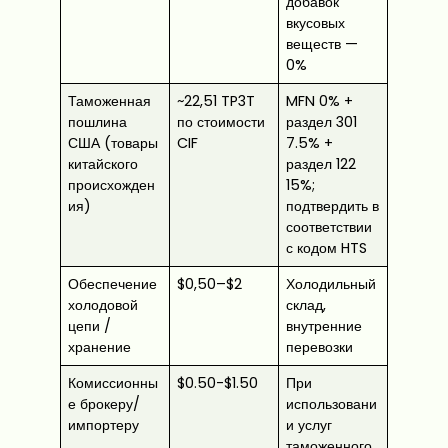
добавок
вкусовых
веществ —
0%
Таможенная
~22,51 TP3T
MFN 0% +
пошлина
по стоимости
раздел 301
США (товары
CIF
7.5% +
китайского
раздел 122
происхожден
15%;
ия)
подтвердить в
соответствии
с кодом HTS
Обеспечение
$0,50–$2
Холодильный
холодовой
склад,
цепи /
внутренние
хранение
перевозки
Комиссионны
$0.50-$1.50
При
е брокеру/
использовани
импортеру
и услуг
таможенного