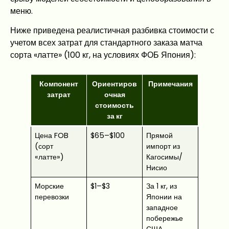
меню.
Ниже приведена реалистичная разбивка стоимости с
учетом всех затрат для стандартного заказа матча
сорта «латте» (100 кг, на условиях ФОБ Япония):
Компонент
Ориентиров
Примечания
затрат
очная
стоимость
за кг
Цена FOB
$65–$100
Прямой
(сорт
импорт из
«латте»)
Кагосимы/
Нисио
Морские
$1–$3
За 1 кг, из
перевозки
Японии на
западное
побережье