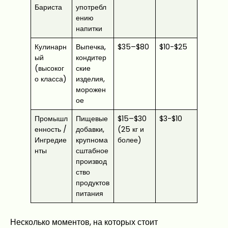
Бариста
употребл
ению
напитки
Кулинарн
Выпечка,
$35–$80
$10-$25
ый
кондитер
(высоког
ские
о класса)
изделия,
морожен
ое
Промышл
Пищевые
$15–$30
$3-$10
енность /
добавки,
(25 кг и
Ингредие
крупнома
более)
нты
сштабное
производ
ство
продуктов
питания
Несколько моментов, на которых стоит