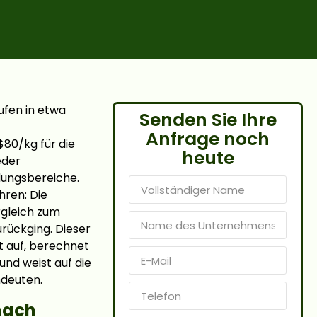
ufen in etwa
Senden Sie Ihre
Anfrage noch
$80/kg für die
heute
eder
dungsbereiche.
hren: Die
rgleich zum
rückging. Dieser
t auf, berechnet
und weist auf die
ndeuten.
nach