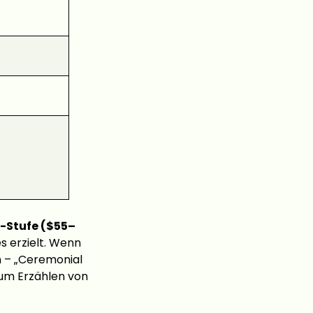
0
-Stufe ($55–
s erzielt. Wenn
n – „Ceremonial
 zum Erzählen von