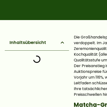
Die Großhandelspr
Inhaltsübersicht
verdoppelt. Im Ja
Zeremonienqualitä
Kochqualität (all
Qualitätsstufe u
Der Preisanstieg 
Auktionspreise fü
Vorjahr um 116%,
Leitfaden schlüss
Ihre tatsächliche
Preisschwellen hin
Matcha-Gro