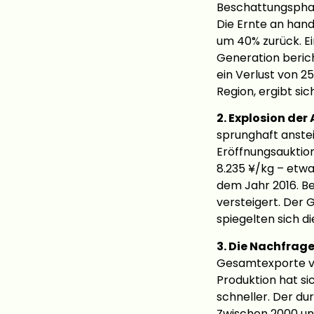
Beschattungsphas
Die Ernte an hand
um 40% zurück. Ei
Generation berich
ein Verlust von 2
Region, ergibt s
2. Explosion der
sprunghaft anste
Eröffnungsauktion
8.235 ¥/kg – etw
dem Jahr 2016. B
versteigert. Der 
spiegelten sich d
3. Die Nachfrag
Gesamtexporte vo
Produktion hat si
schneller. Der dur
Zwischen 2000 un