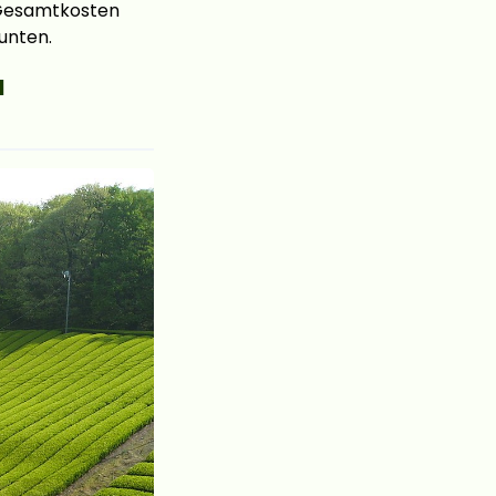
e Gesamtkosten
unten.
a