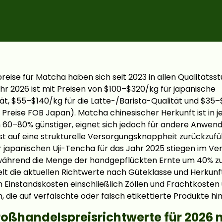
eise für Matcha haben sich seit 2023 in allen Qualitätsst
hr 2026 ist mit Preisen von $100–$320/kg für japanische
t, $55–$140/kg für die Latte-/Barista-Qualität und $35–
e Preise FOB Japan). Matcha chinesischer Herkunft ist in j
m 60–80% günstiger, eignet sich jedoch für andere Anwen
ist auf eine strukturelle Versorgungsknappheit zurückzufü
r japanischen Uji-Tencha für das Jahr 2025 stiegen im Ve
 während die Menge der handgepflückten Ernte um 40% zu
elt die aktuellen Richtwerte nach Güteklasse und Herkunf
n Einstandskosten einschließlich Zöllen und Frachtkosten 
, die auf verfälschte oder falsch etikettierte Produkte hi
ßhandelspreisrichtwerte für 2026 