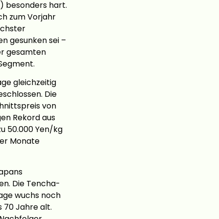
) besonders hart.
ch zum Vorjahr
echster
en gesunken sei –
der gesamten
-Segment.
e gleichzeitig
schlossen. Die
hnittspreis von
gen Rekord aus
zu 50.000 Yen/kg
iger Monate
Japans
en. Die Tencha-
frage wuchs noch
 70 Jahre alt.
 Nachfolger