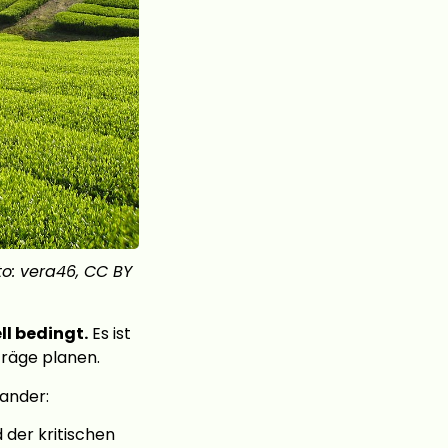
to: vera46, CC BY
ll bedingt.
Es ist
träge planen.
ander:
der kritischen