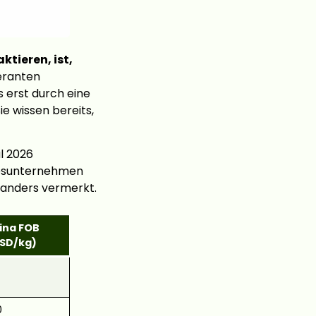
ktieren, ist,
eranten
 erst durch eine
ie wissen bereits,
l 2026
ebsunternehmen
 anders vermerkt.
ina FOB
SD/kg)
0