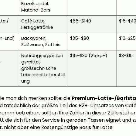
Einzelhandel,
Matcha-Bars
te /
Café Latte,
$55–$140
$15-$4
Fertiggetränke
gh-End)
Backwaren,
$35–$80
$10-$25
Süßwaren, Softeis
Nahrungsergänzun
$15–$30 (25 kg+)
$3-$10
e
gsmittel,
großtechnische
Lebensmittelherstell
ung
die man sich merken sollte: die
Premium-Latte-/Barista
rd tatsächlich der größte Teil des B2B-Umsatzes von Café
ramm betreiben, sollten Ihre Zahlen in dieser Zeile stehe
KU, die sich für den Service in geraden Tassen eignet und
, nicht aber eine kostengünstige Basis für Latte.