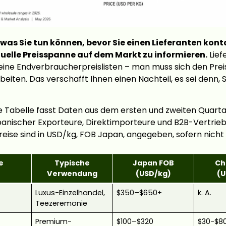
was Sie tun können, bevor Sie einen Lieferanten konta
tuelle Preisspanne auf dem Markt zu informieren.
Lief
eine Endverbraucherpreislisten – man muss sich den Preis
eiten. Das verschafft Ihnen einen Nachteil, es sei denn, S
 Tabelle fasst Daten aus dem ersten und zweiten Quarta
panischer Exporteure, Direktimporteure und B2B-Vertri
eise sind in USD/kg, FOB Japan, angegeben, sofern nicht
e
Typische
Japan FOB
Ch
Verwendung
(USD/kg)
(U
Luxus-Einzelhandel,
$350–$650+
k. A.
Teezeremonie
Premium-
$100–$320
$30-$8