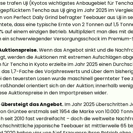
e trafen Uji (Kyotos wichtigstes Anbaugebiet für Tencha
gepflücktem Tencha aus Uji ging im Jahr 2025 im Verglei
n von Perfect Daily Grind befragter Teebauer aus Uji in s
tete, dass eine typische Ernte von 2 Tonnen auf 1,5 Tonn
5% auf einem einzigen Betrieb. Multipliziert man dies mit 
ich ein schwerwiegender Versorgungsschock im Premium
 Auktionspreise.
Wenn das Angebot sinkt und die Nachfrag
igt, werden die Auktionen mit extremen Aufschlägen abge
 für Tencha in Kyoto erzielte im Jahr 2025 einen Durchsc
a das 1,7-Fache des Vorjahreswerts und über dem bisheri
ei den teuersten Losen wurde maschinell geernteter Tee 
Großhandel orientiert sich an der Auktion; innerhalb wen
iese Auktionspreise in den Importpreisen wider.
e übersteigt das Angebot.
Im Jahr 2025 überschritten 
n Grüntee erstmals seit 1954 die Marke von 10.000 Tonn
ch seit 2010 fast verdreifacht – doch die weltweite Nach
chschnittliche japanische Teebauer ist mittlerweile 65 bis
d 2020 haben vier von fünf Erzeugern ihren Betrieb ohne