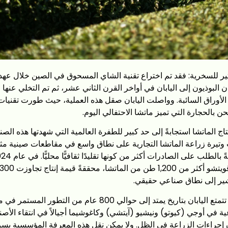
رهبان البوذيون إلى اليابان في أواخر القرن الثاني عشر، ثم تم التخلي عنها 
لأوراق السائبة. وواصلت اليابان صقل هذه العملية، حيث طورت تقنيات
بالحجارة التي تميز ماتشا الاحتفالي اليوم.
اج الماتشا استجابةً إلى حد كبير للطفرة العالمية التي شهدتها هذه الصن
تيرة زراعة الماتشا التجارية على نطاق واسع في مقاطعات صينية مث
ير إلى نطاق صناعي حقيقي.
على النقيض من ذلك، تتمتع اليابان بتاريخ يمتد إلى حوالي 800 عام من
ة في أوجي (كيوتو) ونيشيو (آيتشي) وكاغوشيما أجيالاً في انتقاء الأصن
ن إجراءات الزراعة في الظل. ولا يمكن نقل هذه المعرفة المؤسسية بسر