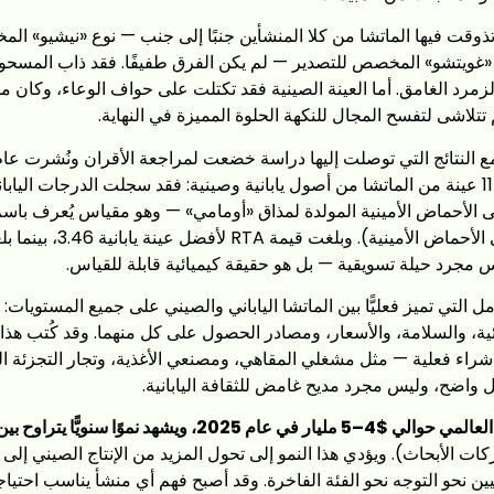
 تذوقت فيها الماتشا من كلا المنشأين جنبًا إلى جنب — نوع «نيشيو» 
غويتشو» المخصص للتصدير — لم يكن الفرق طفيفًا. فقد ذاب المسحوق
لزمرد الغامق. أما العينة الصينية فقد تكتلت على حواف الوعاء، وكان مذ
تتلاشى لتفسح المجال للنكهة الحلوة المميزة في النهاية.
PMC، حيث تم اختبار 11 عينة من الماتشا من أصول يابانية وصينية: فقد سجلت الدرجات ال
س مجرد حيلة تسويقية — بل هو حقيقة كيميائية قابلة للقياس.
ل التي تميز فعليًّا بين الماتشا الياباني والصيني على جميع المستويات: 
ائية، والسلامة، والأسعار، ومصادر الحصول على كل منهما. وقد كُتب هذا
شراء فعلية — مثل مشغلي المقاهي، ومصنعي الأغذية، وتجار التجزئة 
 واضح، وليس مجرد مديح غامض للثقافة اليابانية.
20، ويشهد نموًا سنويًّا يتراوح بين 7 و11%
ت الأبحاث). ويؤدي هذا النمو إلى تحول المزيد من الإنتاج الصيني إلى ا
يين نحو التوجه نحو الفئة الفاخرة. وقد أصبح فهم أي منشأ يناسب احتياجا