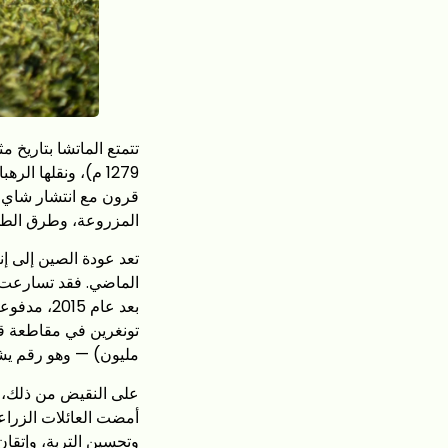
1279 م)، ونقلها ال
قرون مع انتشار شاي ا
المزروعة، وطرق الطحن 
تعد عودة الصين إلى إنت
الماضي. فقد تسارعت و
مليون) — وهو رقم يش
أمضت العائلات الزراعي
وتحسين التربة، وإتقا