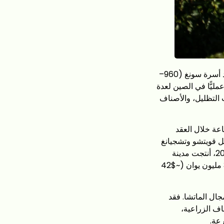
تتمتع الماتشا بتاريخ مثير للسخرية: فقد تم اختراع تقنية الشاي المسحوق في الصين خلال عهد أسرة سونغ (960–
عمليًّا في الصين لعدة
 التظليل، والأصناف
اعة خلال العقد
ل قويتشو وتشجيانغ
بعد عام 2015، مدفوعةً بالطلب على الصادرات أكثر من كونها تقليدًا ثقافيًّا محليًّا. في عام 2024، أنتجت مدينة
تونغرين في مقاطعة قويتشو أكثر من 1,200 طن من الماتشا، محققةً قيمة إنتاج تجاوزت 300 مليون يوان (~$42
 التطور المستمر في مجال الماتشا. فقد
اف الزراعية،
عة.