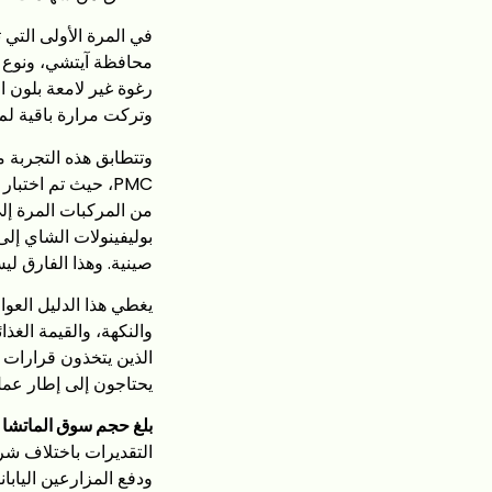
في المرة الأولى التي
محافظة آيتشي، ونوع «
رغوة غير لامعة بلون ا
وتركت مرارة باقية لم 
صينية. وهذا الفارق لي
يغطي هذا الدليل العوام
والنكهة، والقيمة الغذ
الذين يتخذون قرارات 
يحتاجون إلى إطار عمل
بلغ حجم سوق الماتشا العالمي حوالي $4–5 مليار في عام 25
التقديرات باختلاف شركا
ودفع المزارعين اليابان