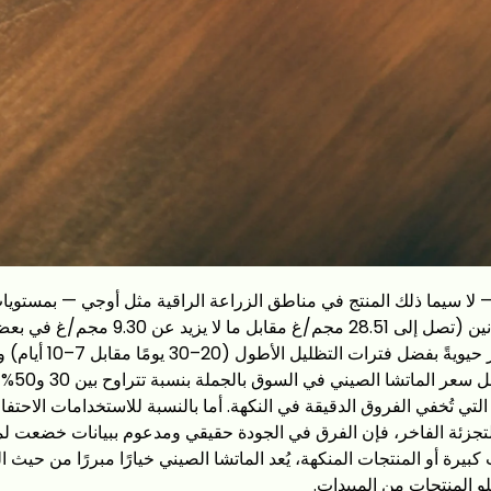
ي — لا سيما ذلك المنتج في مناطق الزراعة الراقية مثل أوجي — بمستو
ملحوظ من مادة L-ثيانين (تصل إلى 28.51 مجم/غ مق
ومرارة أقل، ولونًا أكثر حيوي
المطاحن الحجر
تي تُخفي الفروق الدقيقة في النكهة. أما بالنسبة للاستخدامات الاحتفال
التجزئة الفاخر، فإن الفرق في الجودة حقيقي ومدعوم ببيانات خضعت لمر
كبيرة أو المنتجات المنكهة، يُعد الماتشا الصيني خيارًا مبررًا من حيث
 المنتجات من المبيدات.