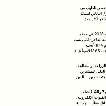
المخصص للطهي من
 الياباني ليشكل
اقها أكثر حدة،
وتتطابق هذه التجربة مع النتائج التي توصلت إليها دراسة خضعت لمراجعة الأقران ونُشرت عام 2023 في موقع
يابانية الفاخرة أدنى نسبة
من المركبات المرة إلى الأحماض الأمينية المولدة لمذاق «أومامي» — وهو مقياس يُعرف باسم RTA (نسبة
بوليفينولات الشاي إلى الأحماض الأمينية). وبلغت قيمة RTA لأفضل عينة يابانية 3.46، بينما بلغت 13.85 لأسوأ عينة
الزراعة، والمعالجة،
 الدليل للمشترين
المتخصصين — الذين
(تختلف
لقنوات الإلكترونية،
تك فعليًّا — وكيفية