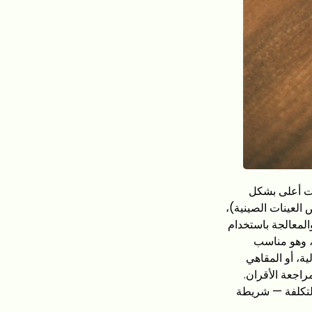
يات أعلى بشكل
ابل ما لا يزيد عن 9.30 مجم/غ في بعض العينات الصينية)،
ةً بفضل فترات التظليل الأطول (20–30 يومًا مقابل 7–10 أيام) والمعالجة باستخدام
ية. ويقل سعر الماتشا الصيني في السوق بالجملة بنسبة تتراوح بين 30 و50%، وهو مناسب
ية، أو المقاهي
اجعة الأقران.
 التكلفة — شريطة