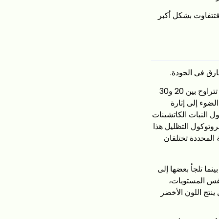
 فتتفاوت بشكل أكبر
فارق في الجودة.
تُظلَّل نباتات الشاي المخصصة لإنتاج «التينشا» (الورقة التي تتحول إلى «ماتشا») لمدة تتراوح بين 20 و30
حرمان من الضوء إلى إثارة
ول النبات الكاتشينات
د بروتوكول التظليل هذا
 المحددة تختلفان
زراعة الماتشا التجارية في قويتشو وتشجيانغ لمدة 7–10 أيام، بينما تلجأ بعضها إلى
الإطلاق. وبدون التظليل الكافي، لا يتراكم L-ثيانين بنفس المستويات،
ينتج اللون الأخضر