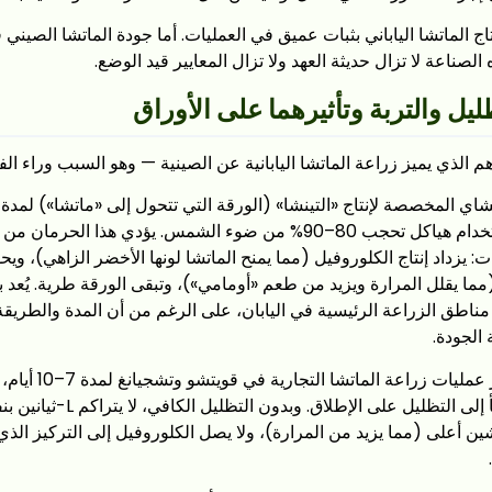
تاج الماتشا الياباني بثبات عميق في العمليات. أما جودة الماتشا الصيني
الصناعة لا تزال حديثة العهد ولا تزال المعايير قيد الوضع.
ليل والتربة وتأثيرهما على الأوراق
أهم الذي يميز زراعة الماتشا اليابانية عن الصينية — وهو السبب وراء ال
يومًا قبل الحصاد، باستخدام هياكل تحجب 80–90% من ضوء الشمس. يؤدي هذا ال
ت: يزداد إنتاج الكلوروفيل (مما يمنح الماتشا لونها الأخضر الزاهي)، ويح
لى L-ثيانين (مما يقلل المرارة ويزيد من طعم «أومامي»)، وتبقى الورقة طرية. يُع
ع مناطق الزراعة الرئيسية في اليابان، على الرغم من أن المدة والطريقة
لجودة.
عادةً ما تستمر عمليات 
تظليل محدود أو لا تلجأ إلى التظليل على 
 أعلى (مما يزيد من المرارة)، ولا يصل الكلوروفيل إلى التركيز الذي 