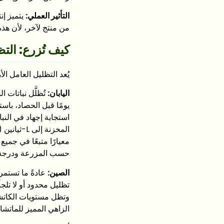
التأثير العملي:
يتميز إن
من منتج لآخر، لأن هذه 
كيف تُزرع: التظ
يُعد التظليل العامل ال
اليابان:
استجابة إجهاد في النبا
المخزنة إ
معيارًا متبعًا في جمي
حسب المزرعة ودرجة ا
الصين:
وتظل مستويات الكاتشين
الزاهي المميز للماتشا.