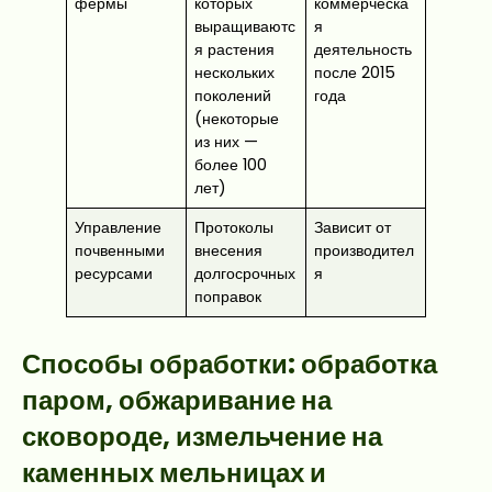
фермы
которых
коммерческа
выращиваютс
я
я растения
деятельность
нескольких
после 2015
поколений
года
(некоторые
из них —
более 100
лет)
Управление
Протоколы
Зависит от
почвенными
внесения
производител
ресурсами
долгосрочных
я
поправок
Способы обработки: обработка
паром, обжаривание на
сковороде, измельчение на
каменных мельницах и