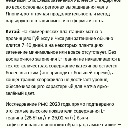
нежными. Эта схема затенения является стандартной
во всех основных регионах выращивания чая в
Японии, хотя точная продолжительность и метод
варьируются в зависимости от фермы и сорта.
Китай:
На коммерческих плантациях матча в
провинциях Гуйчжоу и Чжэцзян затенение обычно
длится 7–10 дней, а на некоторых плантациях
затенение минимальное или вовсе отсутствует. Без
достаточного затенения L-теанин не накапливается в
тех же количествах, содержание катехинов остается
более высоким (что приводит к большей горечи), а
концентрация хлорофилла не достигает уровня,
обеспечивающего характерный для матча ярко-
зелёный цвет.
Исследование PMC 2023 года прямо подтвердило
это: самые высокие показатели содержания L-
теанина (28,51 мг/г и 25,02 мг/г) были
зафиксированы в японских образцах; самые низкие —