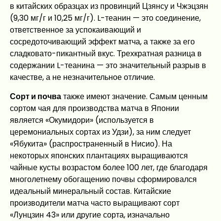
в китайских образцах из провинций Цзянсу и Чжэцзян
(9,30 мг/г и 10,25 мг/г). L-теанин — это соединение,
ответственное за успокаивающий и
сосредоточивающий эффект матча, а также за его
сладковато-пикантный вкус. Трехкратная разница в
содержании L-теанина — это значительный разрыв в
качестве, а не незначительное отличие.
Сорт и почва
также имеют значение. Самым ценным
сортом чая для производства матча в Японии
является «Окумидори» (используется в
церемониальных сортах из Удзи), за ним следует
«Ябукита» (распространенный в Нисио). На
некоторых японских плантациях выращиваются
чайные кусты возрастом более 100 лет, где благодаря
многолетнему обогащению почвы сформировался
идеальный минеральный состав. Китайские
производители матча часто выращивают сорт
«Лунцзин 43» или другие сорта, изначально