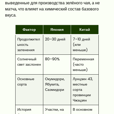
выведенные для производства зелёного чая, а не
матча, что влияет на химический состав базового
вкуса.
Фактор
Япония
Китай
Продолжител
20–30 дней
7–10 дней
ьность
(или
затенения
меньше)
Солнечный
80–90%
Переменная
свет заслонен
(часто
меньше)
Основные
Окумидори,
Лунцзин 43,
сорта
Ябукита,
местные
Саэмидори
сорта
провинции
Чжэцзян
История
Участки, на
В основном