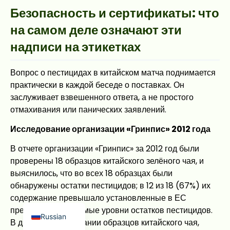
Безопасность и сертификаты: что
на самом деле означают эти
надписи на этикетках
Вопрос о пестицидах в китайском матча поднимается
Japanese
практически в каждой беседе о поставках. Он
заслуживает взвешенного ответа, а не простого
French
отмахивания или панических заявлений.
Korean
Исследование организации «Гринпис» 2012 года
Spanish
В отчете организации «Гринпис» за 2012 год были
Arabic
проверены 18 образцов китайского зелёного чая, и
Indonesian
выяснилось, что во всех 18 образцах были
German
обнаружены остатки пестицидов; в 12 из 18 (67%) их
содержание превышало установленные в ЕС
English
предельно допустимые уровни остатков пестицидов.
Russian
В другом исследовании образцов китайского чая,