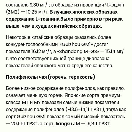
составило 9,30 мг/г; в образце из провинции Чжэцзян
(ZM2) — 10,25 мг/г.
В лучших японских образцах
содержание L-теанина было примерно в три раза
выше, чем в худших китайских образцах.
Некоторые китайские образцы оказались более
конкурентоспособными: «Guizhou GM1» достиг
показателя 16,12 мг/г, а «Shandong M-GS» — 15,14 мг/
г, что соответствует нижней границе диапазона
показателей японского матча среднего качества.
Полифенолы чая (горечь, терпкость)
Более низкое содержание полифенолов, как правило,
означает меньшую горечь. Японские сорта премиум-
класса MT и MY показали самые низкие показатели
содержания полифенолов (~13,6–14,11 TP3T), тогда как
сорт Guizhou GM1 показал самый высокий показатель
— 20,561 TP3T, а сорт Jiangsu JM — 19,811 TP3T.