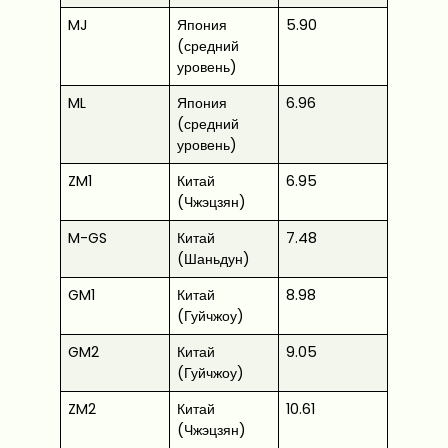
MJ
Япония
5.90
(средний
уровень)
ML
Япония
6.96
(средний
уровень)
ZM1
Китай
6.95
(Чжэцзян)
M-GS
Китай
7.48
(Шаньдун)
GM1
Китай
8.98
(Гуйчжоу)
GM2
Китай
9.05
(Гуйчжоу)
ZM2
Китай
10.61
(Чжэцзян)