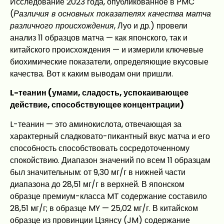
Исследование 2023 года, опубликованное в PMC
(
Различия в основных показателях качества матча
различного происхождения
, Луо и др.) провели
анализ 11 образцов матча — как японского, так и
китайского происхождения — и измерили ключевые
биохимические показатели, определяющие вкусовые
качества. Вот к каким выводам они пришли.
L-теанин (умами, сладость, успокаивающее
действие, способствующее концентрации)
L-теанин — это аминокислота, отвечающая за
характерный сладковато-пикантный вкус матча и его
способность способствовать сосредоточенному
спокойствию. Диапазон значений по всем 11 образцам
был значительным: от 9,30 мг/г в нижней части
диапазона до 28,51 мг/г в верхней. В японском
образце премиум-класса MT содержание составило
28,51 мг/г; в образце MY — 25,02 мг/г. В китайском
образце из провинции Цзянсу (JM) содержание