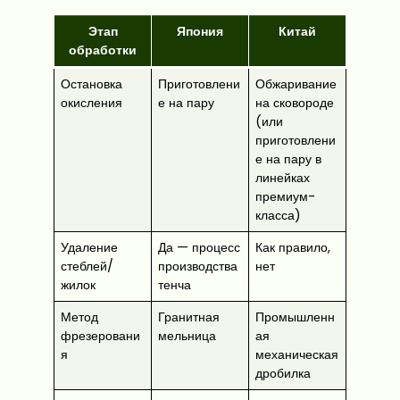
Этап
Япония
Китай
обработки
Остановка
Приготовлени
Обжаривание
окисления
е на пару
на сковороде
(или
приготовлени
е на пару в
линейках
премиум-
класса)
Удаление
Да — процесс
Как правило,
стеблей/
производства
нет
жилок
тенча
Метод
Гранитная
Промышленн
фрезеровани
мельница
ая
я
механическая
дробилка