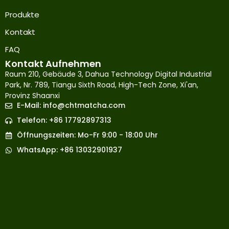
Produkte
Kontakt
FAQ
Kontakt Aufnehmen
Raum 210, Gebäude 3, Dahua Technology Digital Industrial
Park, Nr. 789, Tiangu Sixth Road, High-Tech Zone, Xi'an,
Provinz Shaanxi
E-Mail:
info@chtmatcha.com
Japanese
Telefon: +86 17792897313
French
Öffnungszeiten: Mo-Fr 9:00 - 18:00 Uhr
Russian
WhatsApp: +86 13032901937
Korean
Spanish
Arabic
Indonesian