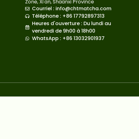
Zone, Xi'an, Shaanxi Province
Courriel :
info@chtmatcha.com
Téléphone : +86 17792897313
Heures d'ouverture : Du lundi au
vendredi de 9h00 à 18h00
WhatsApp : +86 13032901937
Japanese
Russian
Korean
Spanish
Arabic