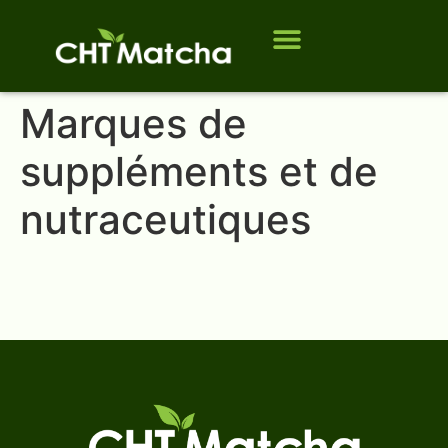
À propos de nous
Qui sommes-nous ?
Marques de
suppléments et de
nutraceutiques