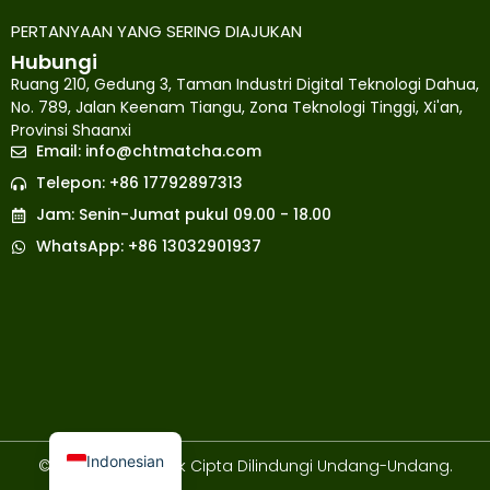
PERTANYAAN YANG SERING DIAJUKAN
Hubungi
Ruang 210, Gedung 3, Taman Industri Digital Teknologi Dahua,
No. 789, Jalan Keenam Tiangu, Zona Teknologi Tinggi, Xi'an,
Provinsi Shaanxi
Email:
info@chtmatcha.com
Japanese
Telepon: +86 17792897313
French
Jam: Senin-Jumat pukul 09.00 - 18.00
Russian
WhatsApp: +86 13032901937
Korean
Spanish
Arabic
German
English
Indonesian
© 2026 Semua Hak Cipta Dilindungi Undang-Undang.