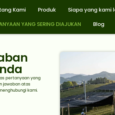
tang Kami
Produk
Siapa yang kami 
ANYAAN YANG SERING DIAJUKAN
Blog
waban
Anda
as pertanyaan yang
an jawaban atas
 menghubungi kami.