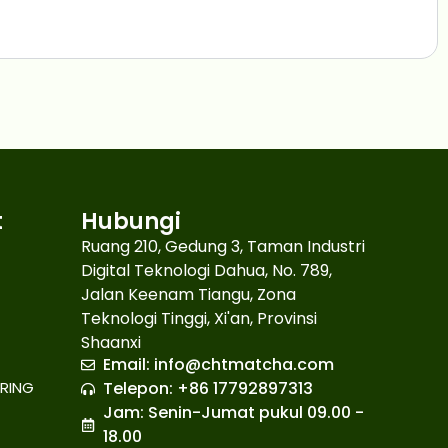
t
Hubungi
Ruang 210, Gedung 3, Taman Industri
Digital Teknologi Dahua, No. 789,
Japanese
Jalan Keenam Tiangu, Zona
Teknologi Tinggi, Xi'an, Provinsi
French
Shaanxi
Russian
Email:
info@chtmatcha.com
RING
Telepon: +86 17792897313
Korean
Jam: Senin-Jumat pukul 09.00 -
Spanish
18.00