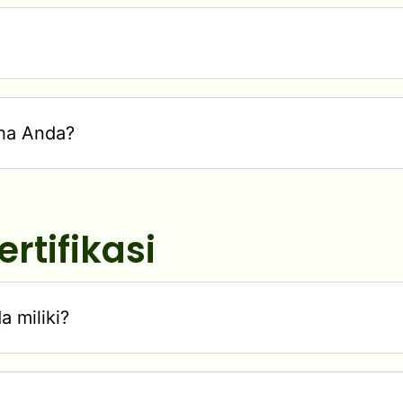
cha Anda?
rtifikasi
 miliki?