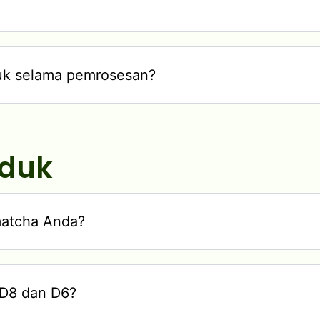
uk selama pemrosesan?
oduk
matcha Anda?
 D8 dan D6?