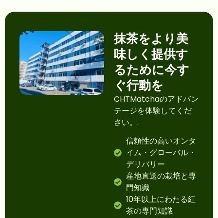
抹茶をより美
味しく提供す
るために今す
ぐ行動を
CHTMatchaのアドバン
テージを体験してくだ
さい。.
信頼性の高いオンタ
イム・グローバル・
デリバリー
産地直送の栽培と専
門知識
10年以上にわたる紅
茶の専門知識