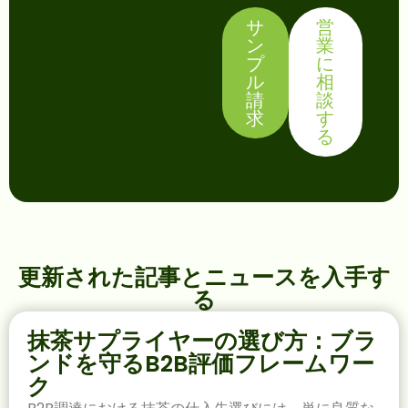
サ
営
ン
業
プ
に
ル
相
請
談
求
す
る
更新された記事とニュースを入手す
る
抹茶サプライヤーの選び方：ブラ
ンドを守るB2B評価フレームワー
ク