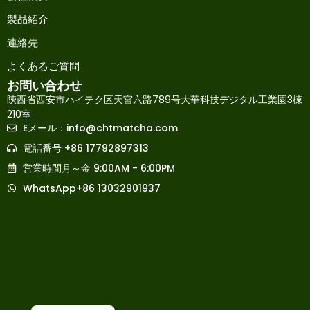
製品紹介
連絡先
よくあるご質問
お問い合わせ
陝西省西安市ハイテク区天宮六路789号大華科技デジタル工業園3棟
210室
Eメール：
info@chtmatcha.com
French
電話番号 +86 17792897313
Russian
営業時間月～金 9:00AM - 6:00PM
Korean
WhatsApp+86 13032901937
Spanish
Arabic
Indonesian
German
English