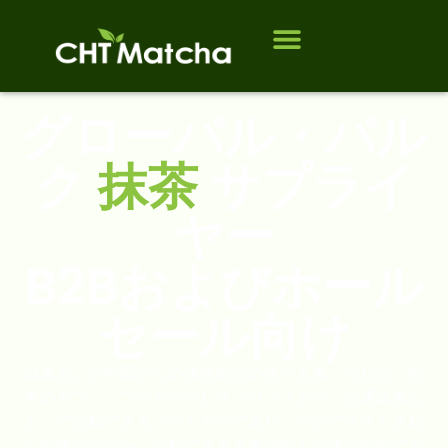
ホーム
会社概要
製品紹介
サービス対象
連絡先
よくあるご質問
ブログ
グローバル・バル
ク
抹茶
サプライ
ヤー
B2Bおよびホール
セール向け
日本および中国からの抹茶卸売の第一人者。当社は、世
界のカフェ、フードサービスプロバイダー、流通業者に
とって信頼できるパートナーであり、ラボでテストされ
た厳格な品質を、信頼できる大量供給と迅速な出荷でお