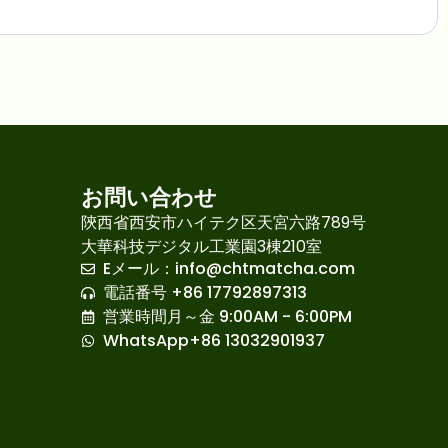
ク
お問い合わせ
陝西省西安市ハイテク区天宮六路789号
大華科技デジタル工業園3棟210室
Eメール：
info@chtmatcha.com
French
電話番号 +86 17792897313
Russian
営業時間月～金 9:00AM - 6:00PM
Korean
WhatsApp+86 13032901937
Spanish
Arabic
Indonesian