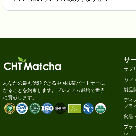
サ
サプ
カフ
あなたの最も信頼できる中国抹茶パートナーに
製品
なることを約束します。プレミアム栽培で世界
に貢献します。.
ディ
プラ
食品
プラ
ル