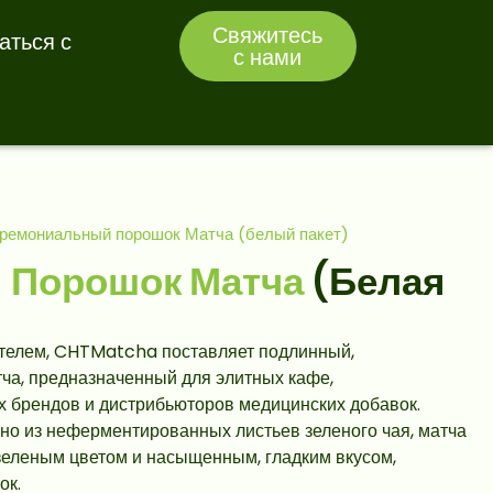
Свяжитесь
аться с
с нами
ремониальный порошок Матча (белый пакет)
л
Порошок Матча
(Белая
телем, CHTMatcha поставляет подлинный,
ча, предназначенный для элитных кафе,
 брендов и дистрибьюторов медицинских добавок.
но из неферментированных листьев зеленого чая, матча
зеленым цветом и насыщенным, гладким вкусом,
ок.