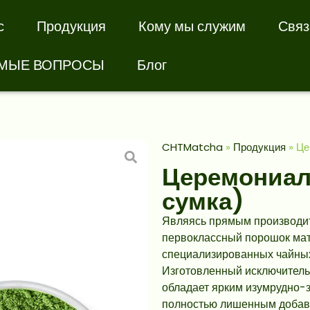
с
Продукция
Кому мы служим
Связ
ЕМЫЕ ВОПРОСЫ
Блог
CHTMatcha
»
Продукция
»
Це
Церемониа
сумка)
Являясь прямым производи
первоклассный порошок мат
специализированных чайных
Изготовленный исключитель
обладает ярким изумрудно-
полностью лишенным добав