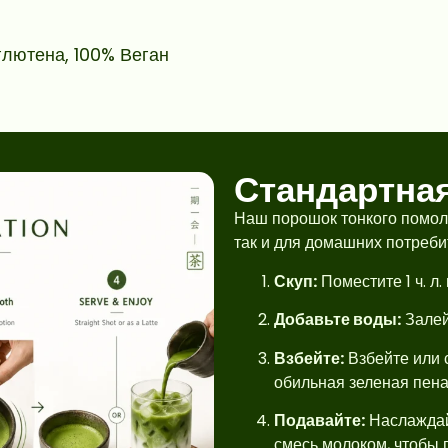
глютена, 100% Веган
Стандартна
Наш порошок тонкого помола
так и для домашних потреби
Скуп:
Поместите 1 ч. л.
Добавьте воды:
Залей
Взбейте:
Взбейте или 
обильная зеленая пена
Подавайте:
Наслаждай
смесь молоком, чтобы 