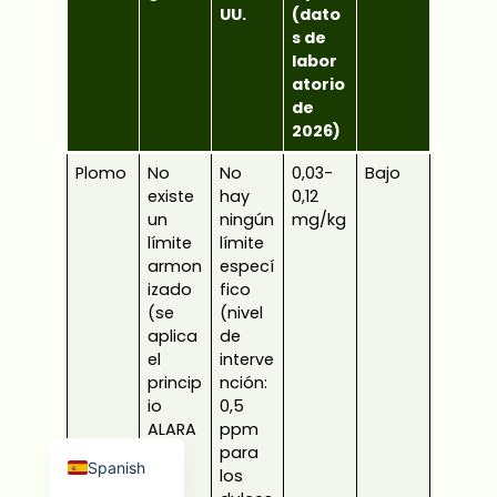
UU.
(dato
s de
labor
atorio
de
2026)
Plomo
No
No
0,03-
Bajo
Japanese
existe
hay
0,12
French
un
ningún
mg/kg
límite
límite
Russian
armon
especí
Korean
izado
fico
(se
(nivel
Arabic
aplica
de
Indonesian
el
interve
princip
nción:
German
io
0,5
ALARA
ppm
English
)
para
Spanish
los