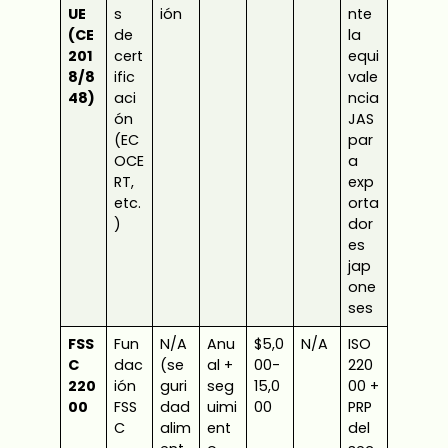
UE
s
ión
nte
(CE
de
la
201
cert
equi
8/8
ific
vale
48)
aci
ncia
ón
JAS
(EC
par
OCE
a
RT,
exp
etc.
orta
)
dor
es
jap
one
ses
FSS
Fun
N/A
Anu
$5,0
N/A
ISO
C
dac
(se
al +
00-
220
220
ión
guri
seg
15,0
00 +
00
FSS
dad
uimi
00
PRP
C
alim
ent
del