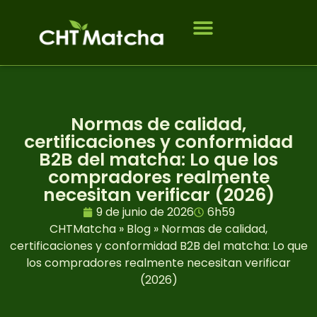
Quiénes somos
A quién servimos
Póngase en contacto con
PREGUNTAS FRECUENTES
Normas de calidad,
certificaciones y conformidad
B2B del matcha: Lo que los
compradores realmente
necesitan verificar (2026)
9 de junio de 2026
6h59
CHTMatcha
»
Blog
»
Normas de calidad,
certificaciones y conformidad B2B del matcha: Lo que
los compradores realmente necesitan verificar
(2026)