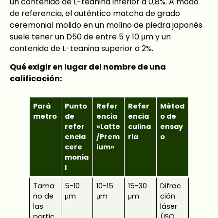
un contenido de L-teanina inferior a 0,8%. A modo
de referencia, el auténtico matcha de grado
ceremonial molido en un molino de piedra japonés
suele tener un D50 de entre 5 y 10 μm y un
contenido de L-teanina superior a 2%.
Qué exigir en lugar del nombre de una
calificación:
Pará
Punto
Refer
Refer
Métod
metro
de
encia
encia
o de
refer
«Latte
culina
ensay
encia
/Prem
ria
o
cere
ium»
monia
l
Tama
5-10
10-15
15-30
Difrac
ño de
μm
μm
μm
ción
las
láser
partíc
(ISO