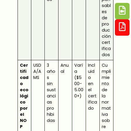
sabl
es
de
pro
duc
ción
cert
ifica
dos
Cer
USD
3
Anu
Varí
Incl
Cu
tifi
A/A
año
al
a
uid
mpli
cad
MS
s
($5
o
mie
o
sin
00-
en
nto
eco
sust
5.00
el
de
lógi
anci
0+)
cert
la
co
as
ifica
nor
por
pro
do
mat
el
hibi
iva
NO
das
sob
P
re