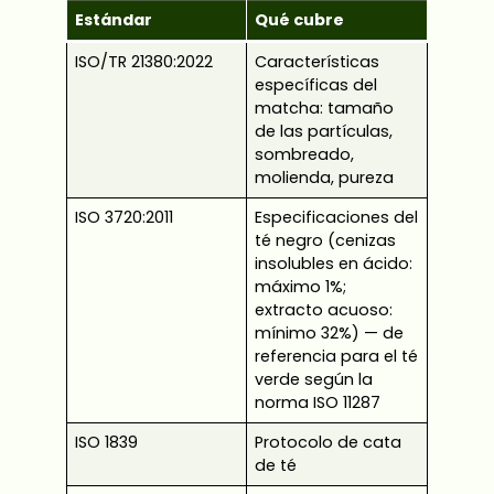
Estándar
Qué cubre
ISO/TR 21380:2022
Características
específicas del
matcha: tamaño
de las partículas,
sombreado,
molienda, pureza
ISO 3720:2011
Especificaciones del
té negro (cenizas
insolubles en ácido:
máximo 1%;
extracto acuoso:
mínimo 32%) — de
referencia para el té
verde según la
norma ISO 11287
ISO 1839
Protocolo de cata
de té