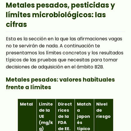
Metales pesados, pesticidas y
límites microbiológicos: las
cifras
Esta es la sección en la que las afirmaciones vagas
no te servirán de nada. A continuación te
presentamos los límites concretos y los resultados
típicos de las pruebas que necesitas para tomar
decisiones de adquisición en el ámbito B2B.
Metales pesados: valores habituales
frente a límites
Metal
Límite
Direct
Match
Nivel
de la
rices
a
de
UE
de la
japon
riesgo
(mg/k
FDA
és
g)
de EE.
típico