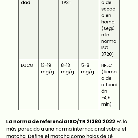
dad
TP3T
o de
secad
o en
horno
(segú
n la
norma
ISO
3720)
EGCG
13-19
8-13
5-8
HPLC
mg/g
mg/g
mg/g
(tiemp
o de
retenci
ón
~4,5
min)
La norma de referencia ISO/TR 21380:2022
Es lo
más parecido a una norma internacional sobre el
matcha. Define el matcha como hojas de té