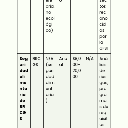
ent
o
sec
aria,
tor;
no
rec
ecol
ono
ógi
cid
co)
as
por
la
GFSI
Seg
BRC
N/A
Anu
$8,0
N/A
Aná
uri
GS
(se
al
00-
lisis
dad
guri
20,0
de
ali
dad
00
ries
me
alim
gos,
nta
ent
pro
ria
aria
gra
de
)
ma
BR
s de
CG
req
S
uisit
os