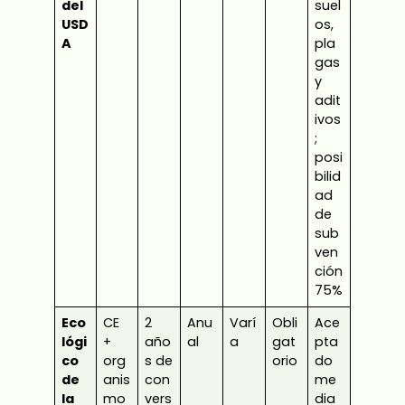
del
suel
USD
os,
A
pla
gas
y
adit
ivos
;
posi
bilid
ad
de
sub
ven
ción
75%
Eco
CE
2
Anu
Varí
Obli
Ace
lógi
+
año
al
a
gat
pta
co
org
s de
orio
do
de
anis
con
me
la
mo
vers
dia