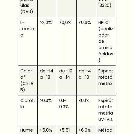
ulas
13320)
(D50)
L-
>2,0%
>0,6%
<0,6%
HPLC
teanin
(analiz
a
ador
de
amino
ácidos
)
Color
de -14
de -10
de -4
Espect
a*
a -18
a -14
a -10
rofotó
(CIELA
metro
B)
Clorofi
>0,3%
0.1-
<0,1%
Espect
la
0.3%
rofoto
metría
UV-Vis
Hume
<5,0%
<5,51
<6,0%
Métod