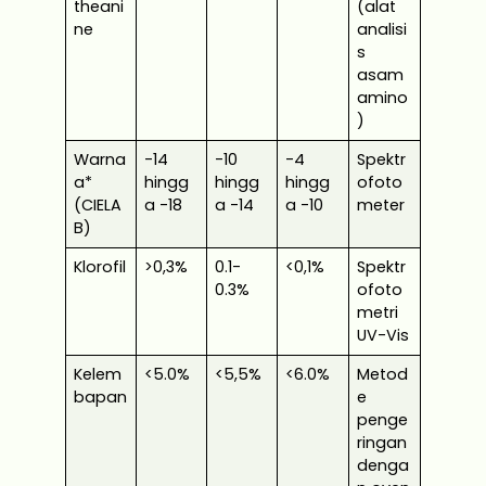
theani
(alat
ne
analisi
s
asam
amino
)
Warna
-14
-10
-4
Spektr
a*
hingg
hingg
hingg
ofoto
(CIELA
a -18
a -14
a -10
meter
B)
Klorofil
>0,3%
0.1-
<0,1%
Spektr
0.3%
ofoto
metri
UV-Vis
Kelem
<5.0%
<5,5%
<6.0%
Metod
bapan
e
penge
ringan
denga