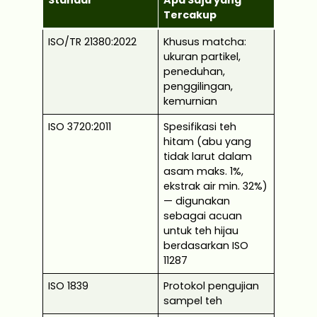
Tercakup
ISO/TR 21380:2022
Khusus matcha:
ukuran partikel,
peneduhan,
penggilingan,
kemurnian
ISO 3720:2011
Spesifikasi teh
hitam (abu yang
tidak larut dalam
asam maks. 1%,
ekstrak air min. 32%)
— digunakan
sebagai acuan
untuk teh hijau
berdasarkan ISO
11287
ISO 1839
Protokol pengujian
sampel teh