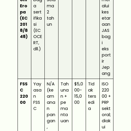
Ero
a
ma
alui
pa
sert
2
kes
(EC
ifika
tah
etar
201
si
un
aan
8/8
(EC
JAS
48)
OCE
bag
RT,
i
dll.)
eks
port
ir
Jep
ang
FSS
Yay
N/A
Tah
$5,0
Tid
ISO
C
asa
(ke
una
00-
ak
220
220
n
am
n +
15,0
ters
00 +
00
FSS
ana
pe
00
edi
PRP
C
n
ma
a
sekt
pan
nta
oral;
gan
uan
diak
,
ui