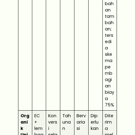
bah
an
tam
bah
an;
ters
edi
a
ske
ma
pe
mb
agi
an
biay
a
75%
Org
EC
Kon
Tah
Berv
Dip
Dite
ani
+
vers
una
aria
erlu
rim
k
lem
i
n
si
kan
a
Uni
bag
sela
mel