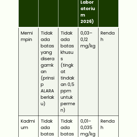
Labor
atoriu
m
2026)
Memi
Tidak
Tidak
0,03–
Renda
mpin
ada
ada
0,12
h
batas
batas
mg/kg
yang
khusu
disera
s
gamk
(tingk
an
at
(prinsi
tindak
p
an 0,5
ALARA
ppm
berlak
untuk
u)
perme
n)
Kadmi
Tidak
Tidak
0,01–
Renda
um
ada
ada
0,035
h
batas
batas
mg/kg