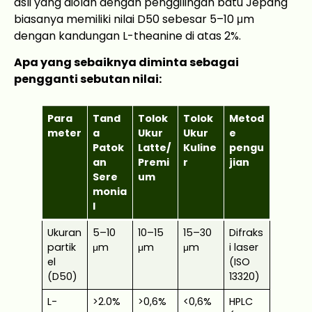
asli yang diolah dengan penggilingan batu Jepang
biasanya memiliki nilai D50 sebesar 5–10 μm
dengan kandungan L-theanine di atas 2%.
Apa yang sebaiknya diminta sebagai
pengganti sebutan nilai:
Para
Tand
Tolok
Tolok
Metod
meter
a
Ukur
Ukur
e
Patok
Latte/
Kuline
pengu
an
Premi
r
jian
Sere
um
monia
l
Ukuran
5–10
10–15
15–30
Difraks
partik
μm
μm
μm
i laser
el
(ISO
(D50)
13320)
L-
>2.0%
>0,6%
<0,6%
HPLC