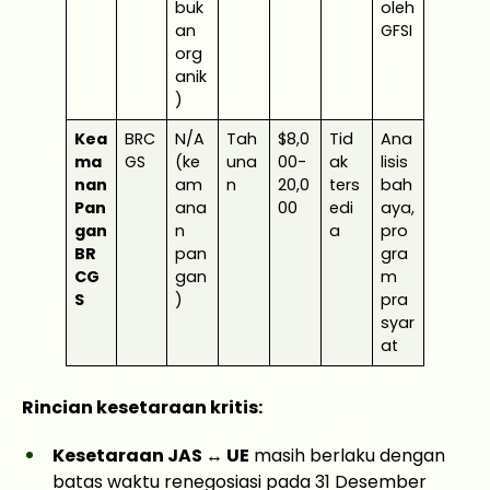
buk
oleh
an
GFSI
org
anik
)
Kea
BRC
N/A
Tah
$8,0
Tid
Ana
ma
GS
(ke
una
00-
ak
lisis
nan
am
n
20,0
ters
bah
Pan
ana
00
edi
aya,
gan
n
a
pro
BR
pan
gra
CG
gan
m
S
)
pra
syar
at
Rincian kesetaraan kritis:
Kesetaraan JAS ↔ UE
masih berlaku dengan
batas waktu renegosiasi pada 31 Desember