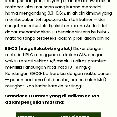
kering; sedangkan teh yang ditanam di bawah sinar
matahari atau naungan yang kurang memadai
hanya mengandung 0,3–0,6%. Inilah ciri kimiawi yang
membedakan teh upacara dari teh kuliner — dan
sangat mahal untuk dipalsukan karena Anda tidak
dapat menambahkan L-theanine sintetis ke bubuk
matcha tanpa terdeteksi dalam profil asam amino.
EGCG (epigallokatekin galat)
Diukur dengan
metode HPLC menggunakan kolom C18, dengan
waktu retensi sekitar 4,5 menit. Kualitas premium
memiliki kandungan rata-rata 13–19 mg/g.
Kandungan EGCG berkorelasi dengan waktu panen
— panen pertama (ichibancha, panen bulan Mei)
menghasilkan kadar katekin tertinggi.
Standar ISO utama yang dijadikan acuan
dalam pengujian matcha:
Standar
Apa Saja yang