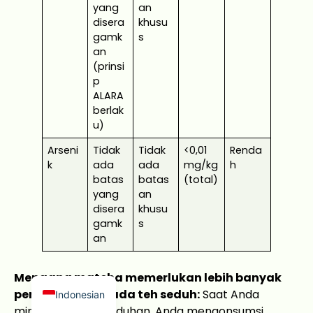
yang
an
disera
khusu
gamk
s
an
(prinsi
p
ALARA
berlak
Japanese
u)
French
Arseni
Tidak
Tidak
<0,01
Renda
Russian
k
ada
ada
mg/kg
h
batas
batas
(total)
Korean
yang
an
Spanish
disera
khusu
gamk
s
Arabic
an
German
English
Mengapa matcha memerlukan lebih banyak
pengujian daripada teh seduh:
Saat Anda
Indonesian
minum teh hijau seduhan, Anda mengonsumsi