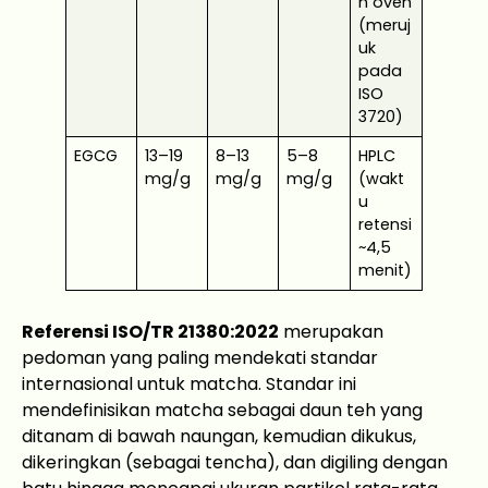
n oven
(meruj
uk
pada
ISO
3720)
EGCG
13–19
8–13
5–8
HPLC
mg/g
mg/g
mg/g
(wakt
u
retensi
~4,5
menit)
Referensi ISO/TR 21380:2022
merupakan
pedoman yang paling mendekati standar
internasional untuk matcha. Standar ini
mendefinisikan matcha sebagai daun teh yang
ditanam di bawah naungan, kemudian dikukus,
dikeringkan (sebagai tencha), dan digiling dengan