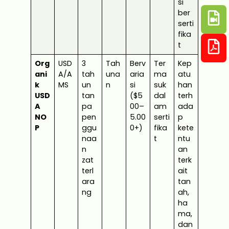
si
ber
serti
fika
t
Org
USD
3
Tah
Berv
Ter
Kep
ani
A/A
tah
una
aria
ma
atu
k
MS
un
n
si
suk
han
USD
tan
($5
dal
terh
A
pa
00–
am
ada
NO
pen
5.00
serti
p
P
ggu
0+)
fika
kete
naa
t
ntu
n
an
zat
terk
terl
ait
ara
tan
ng
ah,
ha
ma,
dan