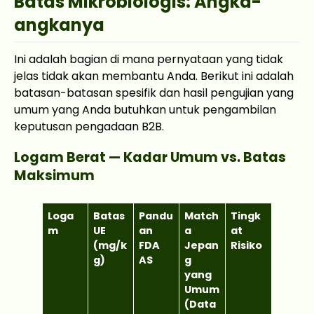
Batas Mikrobiologis: Angka-
angkanya
Ini adalah bagian di mana pernyataan yang tidak
jelas tidak akan membantu Anda. Berikut ini adalah
batasan-batasan spesifik dan hasil pengujian yang
umum yang Anda butuhkan untuk pengambilan
keputusan pengadaan B2B.
Logam Berat — Kadar Umum vs. Batas
Maksimum
Loga
Batas
Pandu
Match
Tingk
m
UE
an
a
at
(mg/k
FDA
Jepan
Risiko
g)
AS
g
yang
Umum
(Data