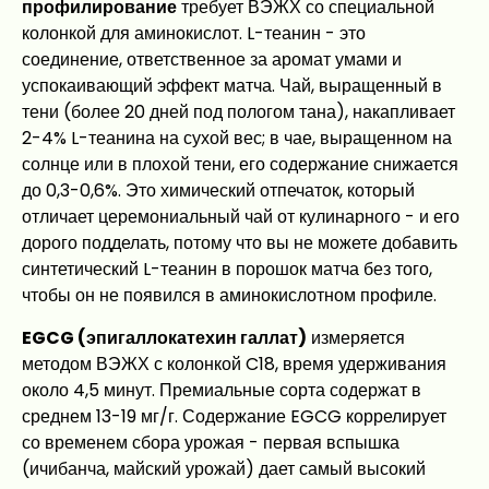
профилирование
требует ВЭЖХ со специальной
колонкой для аминокислот. L-теанин - это
соединение, ответственное за аромат умами и
успокаивающий эффект матча. Чай, выращенный в
тени (более 20 дней под пологом тана), накапливает
2-4% L-теанина на сухой вес; в чае, выращенном на
солнце или в плохой тени, его содержание снижается
до 0,3-0,6%. Это химический отпечаток, который
отличает церемониальный чай от кулинарного - и его
дорого подделать, потому что вы не можете добавить
синтетический L-теанин в порошок матча без того,
чтобы он не появился в аминокислотном профиле.
EGCG (эпигаллокатехин галлат)
измеряется
методом ВЭЖХ с колонкой C18, время удерживания
около 4,5 минут. Премиальные сорта содержат в
среднем 13-19 мг/г. Содержание EGCG коррелирует
со временем сбора урожая - первая вспышка
(ичибанча, майский урожай) дает самый высокий