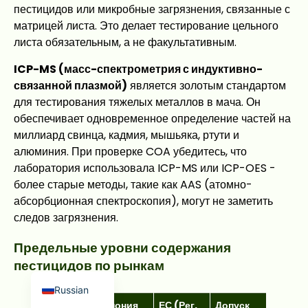
пестицидов или микробные загрязнения, связанные с
матрицей листа. Это делает тестирование цельного
листа обязательным, а не факультативным.
ICP-MS (масс-спектрометрия с индуктивно-
связанной плазмой)
является золотым стандартом
для тестирования тяжелых металлов в мача. Он
Japanese
обеспечивает одновременное определение частей на
French
миллиард свинца, кадмия, мышьяка, ртути и
алюминия. При проверке COA убедитесь, что
Korean
лаборатория использовала ICP-MS или ICP-OES -
Spanish
более старые методы, такие как AAS (атомно-
Arabic
абсорбционная спектроскопия), могут не заметить
следов загрязнения.
Indonesian
German
Предельные уровни содержания
пестицидов по рынкам
English
Russian
Пестици
Япония
ЕС (Рег.
Допуск