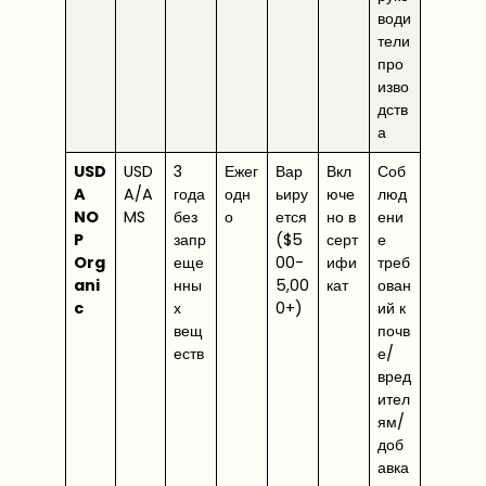
води
тели
про
изво
дств
а
USD
USD
3
Ежег
Вар
Вкл
Соб
A
A/A
года
одн
ьиру
юче
люд
NO
MS
без
о
ется
но в
ени
P
запр
($5
серт
е
Org
еще
00-
ифи
треб
ani
нны
5,00
кат
ован
c
х
0+)
ий к
вещ
почв
еств
е/
вред
ител
ям/
доб
авка