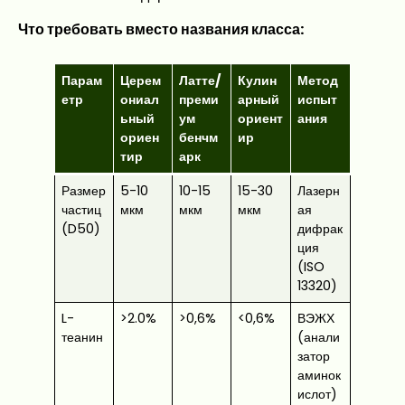
Что требовать вместо названия класса:
Парам
Церем
Латте/
Кулин
Метод
етр
ониал
преми
арный
испыт
ьный
ум
ориент
ания
ориен
бенчм
ир
тир
арк
Размер
5-10
10-15
15-30
Лазерн
частиц
мкм
мкм
мкм
ая
(D50)
дифрак
ция
(ISO
13320)
L-
>2.0%
>0,6%
<0,6%
ВЭЖХ
теанин
(анали
затор
аминок
ислот)