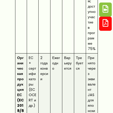
м;
дост
упно
учас
тие
в
прог
рам
ме
75%
Орг
EC
2
Ежег
Вар
Тре
При
ани
+
года
одн
ьиру
бует
нято
чес
серт
конв
о
ется
ся
чере
кая
ифи
ерси
з
про
като
и
экви
дук
ры
вале
ция
(EC
нт
ЕС
OCE
JAS
(EC
RT и
для
201
др.)
япо
8/8
нски