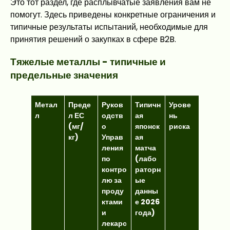
Это тот раздел, где расплывчатые заявления вам не
помогут. Здесь приведены конкретные ограничения и
типичные результаты испытаний, необходимые для
принятия решений о закупках в сфере B2B.
Тяжелые металлы - типичные и
предельные значения
Метал
Преде
Руков
Типичн
Урове
л
л ЕС
одств
ая
нь
(мг/
о
японск
риска
кг)
Управ
ая
ления
матча
по
(лабо
контро
раторн
лю за
ые
проду
данны
ктами
е 2026
и
года)
лекарс