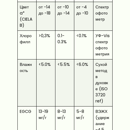
Цвет
от -14
от -10
от -4
Спектр
a*
до -18
до -14
до -10
офото
(CIELA
метр
B)
Хлоро
>0,3%
0.1-
<0.1%
УФ-Vis
филл
0.3%
спектр
офото
метрия
Влажн
<5.0%
<5.5%
<6.0%
Сухой
ость
метод
в
духовк
е (ISO
3720
ref)
EGCG
13-19
8-13
5-8
ВЭЖХ
мг/г
мг/г
мг/г
(удерж
ание
~4,5