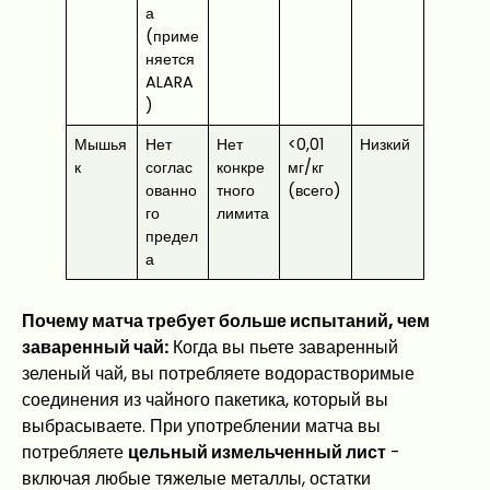
а
(приме
няется
ALARA
)
Мышья
Нет
Нет
<0,01
Низкий
к
соглас
конкре
мг/кг
ованно
тного
(всего)
го
лимита
предел
а
Почему матча требует больше испытаний, чем
заваренный чай:
Когда вы пьете заваренный
зеленый чай, вы потребляете водорастворимые
соединения из чайного пакетика, который вы
выбрасываете. При употреблении матча вы
потребляете
цельный измельченный лист
-
включая любые тяжелые металлы, остатки