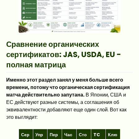
Сравнение органических
сертификатов: JAS, USDA, EU -
полная матрица
Именно этот раздел занял у меня больше всего
времени, потому что органическая сертификация
матча действительно запутана.
В Японии, США и
ЕС действуют разные системы, а соглашения об
эквивалентности добавляют еще один слой. Вот как
это выглядит:
Сер
Упр
Пер
Час
Сто
TC
Клю