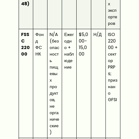
48)
х
эксп
орте
ров
FSS
Фон
N/A
Ежег
$5,0
Н/Д
ISO
C
д
(без
одн
00-
220
220
ФС
опас
о +
15,0
00 +
00
НК
ност
набл
00
сект
ь
юде
ор
пищ
ние
PRP
евы
s;
х
приз
про
нан
дукт
о
ов,
GFSI
не
орга
ниче
ские
)