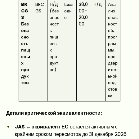
BR
BRC
Н/Д
Ежег
$8,0
Н/Д
Ана
CG
GS
(без
одн
00-
лиз
S
опас
о
20,0
опас
Без
ност
00
ност
опа
ь
ей,
сно
пищ
прог
сть
евы
рам
пищ
х
мы
евы
про
пре
х
дукт
двар
про
ов)
ител
дук
ьной
тов
подг
отов
ки
Детали критической эквивалентности:
JAS ↔ эквивалент ЕС
остается активным с
крайним сроком пересмотра до 31 декабря 2026