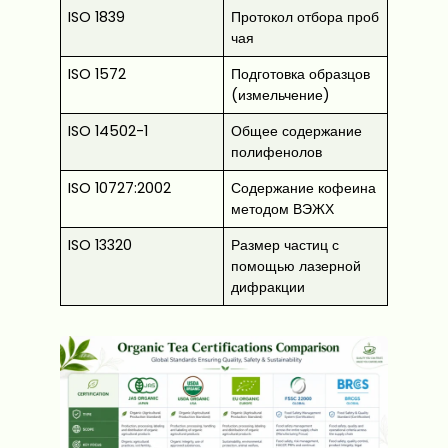
ISO 1839
Протокол отбора проб
чая
ISO 1572
Подготовка образцов
(измельчение)
ISO 14502-1
Общее содержание
полифенолов
ISO 10727:2002
Содержание кофеина
методом ВЭЖХ
ISO 13320
Размер частиц с
помощью лазерной
дифракции