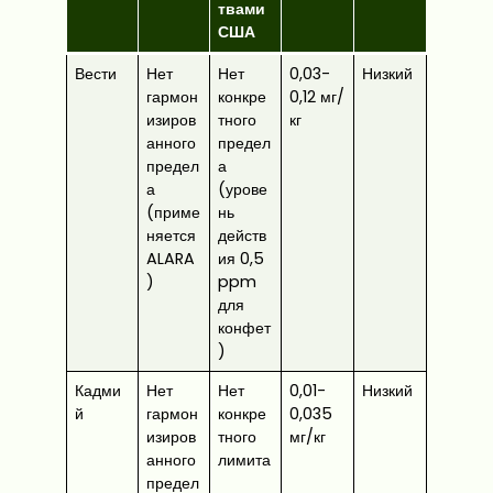
твами
США
Вести
Нет
Нет
0,03-
Низкий
гармон
конкре
0,12 мг/
изиров
тного
кг
анного
предел
предел
а
а
(урове
(приме
нь
няется
действ
ALARA
ия 0,5
)
ppm
для
конфет
)
Кадми
Нет
Нет
0,01-
Низкий
й
гармон
конкре
0,035
изиров
тного
мг/кг
анного
лимита
предел