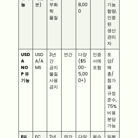
농
본)
무화
8,00
기농
학
0
함량,
물질
인증
된
생산
관리
자
USD
USD
3년
연간
다양
인증
토
A
A/A
간
($5
서에
양/
NO
MS
금지
00-
포함
해
P 유
물질
5,00
충/
기농
사용
0+)
첨가
금지
물
규정
준수,
75%
비용
분담
가능
EU
EC
2년
연간
다양
필수
일본