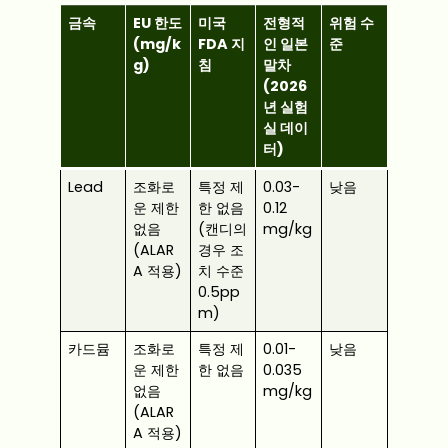
금속
EU 한도
미국
전형적
위험 수
(mg/k
FDA 지
인 일본
준
g)
침
말차
(2026
년 실험
실 데이
터)
Lead
조화로
특정 제
0.03-
낮음
운 제한
한 없음
0.12
없음
(캔디의
mg/kg
(ALAR
경우 조
A 적용)
치 수준
0.5pp
m)
카드뮴
조화로
특정 제
0.01-
낮음
운 제한
한 없음
0.035
없음
mg/kg
(ALAR
A 적용)