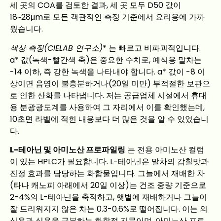
세 곳의 COA를 검토한 결과, 세 곳 모두 D50 값이
18~28μm로 모든 객관적인 측정 기준에서 요리용에 가까
웠습니다.
색상 측정(CIELAB 연구소)
* 는 빠르고 비파괴적입니다.
a* 값(녹색-빨간색 축)은 중요한 수치로, 예식용 말차는
-14 이하, 즉 강한 녹색을 나타내야 합니다. a* 값이 -8 이
상이면 음영이 불충분하거나(20일 미만) 부적절한 보관으
로 인한 산화를 나타냅니다. 저는 공급업체 시설에서 휴대
용 분광광도계를 사용하여 그 자리에서 이를 확인했는데,
10초면 라벨에 적힌 내용보다 더 많은 것을 알 수 있었습니
다.
L-테아닌 및 아미노산 프로파일링
는 전용 아미노산 컬럼
이 있는 HPLC가 필요합니다. L-테아닌은 말차의 감칠맛과
진정 효과를 담당하는 화합물입니다. 그늘에서 재배한 차
(타나 캐노피 아래에서 20일 이상)는 건조 중량 기준으로
2-4%의 L-테아닌을 축적하고, 햇볕에 재배하거나 그늘이
잘 드리워지지 않은 차는 0.3-0.6%로 떨어집니다. 이는 의
식용과 식용을 구분하는 화학적 지문이며, 아미노산 프로