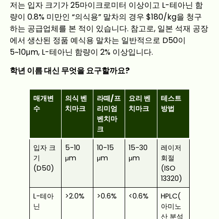
저는 입자 크기가 25마이크로미터 이상이고 L-테아닌 함
량이 0.8% 미만인 “의식용” 말차의 경우 $180/kg을 청구
하는 공급업체를 본 적이 있습니다. 참고로, 일본 석재 공장
에서 생산된 정품 예식용 말차는 일반적으로 D50이
5~10μm, L-테아닌 함량이 2% 이상입니다.
학년 이름 대신 무엇을 요구할까요?
매개변
의식 벤
라떼/프
요리 벤
테스트
수
치마크
리미엄
치마크
방법
벤치마
크
입자 크
5-10
10-15
15-30
레이저
기
μm
μm
μm
회절
(D50)
(ISO
13320)
L-테아
>2.0%
>0.6%
<0.6%
HPLC(
닌
아미노
산 분석