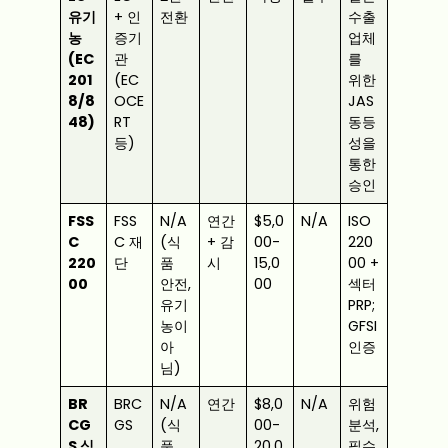
유기
+ 인
전환
수출
농
증기
업체
(EC
관
를
201
(EC
위한
8/8
OCE
JAS
48)
RT
동등
등)
성을
통한
승인
FSS
FSS
N/A
연간
$5,0
N/A
ISO
C
C 재
(식
+ 감
00-
220
220
단
품
시
15,0
00 +
00
안전,
00
섹터
유기
PRP;
농이
GFSI
아
인증
님)
BR
BRC
N/A
연간
$8,0
N/A
위험
CG
GS
(식
00-
분석,
S 식
품
20,0
필수