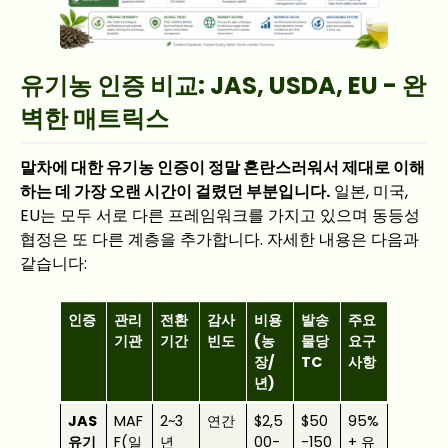
유기농 인증 비교: JAS, USDA, EU - 완
벽한 매트릭스
말차에 대한 유기농 인증이 정말 혼란스러워서 제대로 이해
하는 데 가장 오랜 시간이 걸렸던 부분입니다.
일본, 미국,
EU는 모두 서로 다른 프레임워크를 가지고 있으며 동등성
협정은 또 다른 계층을 추가합니다. 자세한 내용은 다음과
같습니다:
인증
관리
전환
감사
비용
발송
주요
기관
기간
빈도
(농
물당
요구
장/
TC
사항
년)
JAS
MAF
2~3
연간
$2,5
$50
95%
유기
F(일
년
00-
-150
+ 유