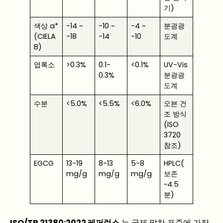
기)
색상 a*
-14 ~
-10 ~
-4 ~
분광광
(CIELA
-18
-14
-10
도계
B)
엽록소
>0.3%
0.1-
<0.1%
UV-Vis
0.3%
분광광
도계
수분
<5.0%
<5.5%
<6.0%
오븐 건
조 방식
(ISO
3720
참조)
EGCG
13-19
8-13
5-8
HPLC(
mg/g
mg/g
mg/g
보존
~4.5
분)
ISO/TR 21380:2022 레퍼런스
는 국제 말차 표준에 가장