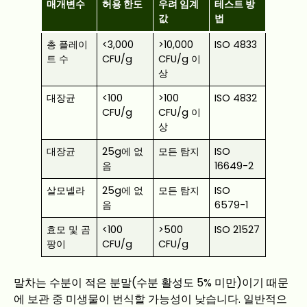
매개변수
허용 한도
우려 임계
테스트 방
값
법
총 플레이
<3,000
>10,000
ISO 4833
트 수
CFU/g
CFU/g 이
상
대장균
<100
>100
ISO 4832
CFU/g
CFU/g 이
상
대장균
25g에 없
모든 탐지
ISO
음
16649-2
살모넬라
25g에 없
모든 탐지
ISO
음
6579-1
효모 및 곰
<100
>500
ISO 21527
팡이
CFU/g
CFU/g
말차는 수분이 적은 분말(수분 활성도 5% 미만)이기 때문
에 보관 중 미생물이 번식할 가능성이 낮습니다. 일반적으