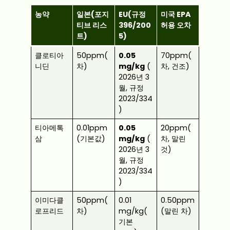
농약
일본(포지
EU(규정
미국 EPA
티브 리스
396/200
허용 오차
트)
5)
클로티아
50ppm(
0.05
70ppm(
니딘
차)
mg/kg
(
차, 건조)
2026년 3
월, 규정
2023/334
)
티아메톡
0.01ppm
0.05
20ppm(
삼
(기본값)
mg/kg
(
차, 말린
2026년 3
것)
월, 규정
2023/334
)
이미다클
50ppm(
0.01
0.50ppm
로프리드
차)
mg/kg(
(말린 차)
기본