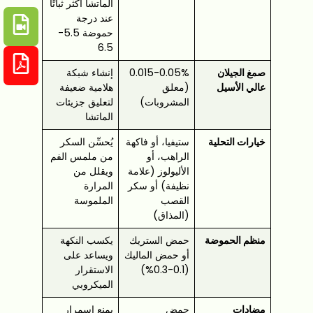
الماتشا أكثر ثباتًا
عند درجة
حموضة 5.5-
6.5
صمغ الجيلان
0.015-0.05%
إنشاء شبكة
عالي الأسيل
(معلق
هلامية ضعيفة
المشروبات)
لتعليق جزيئات
الماتشا
خيارات التحلية
ستيفيا، أو فاكهة
يُحسِّن السكر
الراهب، أو
من ملمس الفم
الأليولوز (علامة
ويقلل من
نظيفة) أو سكر
المرارة
القصب
الملموسة
(المذاق)
منظم الحموضة
حمض الستريك
يكسب النكهة
أو حمض الماليك
ويساعد على
(0.1-0.3%)
الاستقرار
الميكروبي
مضادات
حمض
يمنع اسمرار