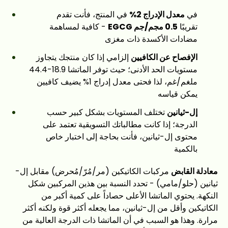
في
معدل الإدراج 2%
في المنتج، فأنت تقدم
تقريبًا
0.5 مجم/جم EGCG
- كافية لمساهمة
مضادات الأكسدة ذات مغزى
الإفصاح عن الكافيين
إلزامي إذا كان منتجك يتجاوز
مستويات الحد الأدنى؛ حيث توفر الماتشا 18.9-44.4
ملغم/غم، لذا فحتى معدل إدراج 1% يضيف كافيين
يمكن قياسه
إل-ثيانين
تختلف المستويات بشكل كبير حسب
الدرجة؛ إذا كانت مطالباتك التسويقية تعتمد على
محتوى إل-ثيانين، فأنت بحاجة إلى اختبار خاص
بالكمية
معادلة القابض
مركبات الكاتيكين (مر/مُرّ/مُحرض) مقابل إل-
ثيانين (حلو/مامي) - تحدد النسبة بين هذين المركبين شكل
النكهة. يحتوي الماتشا الأعلى حصاداً على كمية أكبر من
الكاتيكين وأقل من إل-ثيانين، مما يجعله أكثر قوة ولكنه أكثر
مرارة. وهذا هو السبب في أن الماتشا ذات الدرجة العالية من