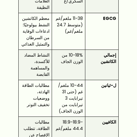
السكري/غ
العلامات
النظيفة
EGCG
11-38 ملغم/غم
معظم الكاتشين
(متوسط 24.7
النشط بيولوجيًا؛
ملغم/غم)
ادعاءات الوقاية
من السرطان
والتمثيل الغذائي
إجمالي
10-18% من
النشاط المضاد
الكاتشين
الوزن الجاف
للأكسدة،
والمساهمة
القابضة
ل-ثيانين
10-44 ملغم/
مطالبات الطاقة
غم (حتى 31
الهادئة،
تيرابايت 3
ووضعيات
تيرابايت من
تخفيف التوتر
الوزن الجاف)
الكافيين
18.9-18.9-
مطالبات
44.4 ملغم/غم
الطاقة، تتطلب
الإفصاح عن