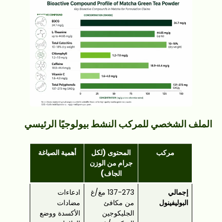
الملف الشخصي للمركب النشط بيولوجيًا الرئيسي
مركب
المحتوى (لكل
أهمية الصياغة
جرام من الوزن
الجاف)
إجمالي
137-273 مغ/غ
ادعاءات
البوليفينول
من مكافئ
مضادات
الجليكوجين
الأكسدة ووضع