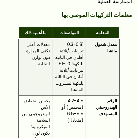
الممارسة العملية.
معلمات التركيبات الموصى بها
المعلمة
المواصفات
ما أهمية ذلك
معدل شمول
0.3-0.81
معدلات أعلى
ماتشا
تيرابايت/ثلاثة
تكثف المرارة
أطنان في الثانية
دون توازن
للنكهة؛ 1.0-1.51
التحلية
تيرابايت/ثلاثة
أطنان في الثالثة
للنكهة لمشروب
الماتشا
الرقم
4.2-4.5
يحسن انخفاض
الهيدروجيني
(محمض) أو
الأس
المستهدف
5.5-6.5
الهيدروجيني من
(متعادل)
السلامة
الميكروبية؛
يكون لون