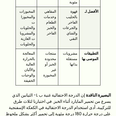
مئوية
الأفضل لـ
قهوة
المقاهي
المخبوزات
بالحليب
وخدمات
والمخبوزا
الفاخر
الطعام
ت
والجرعات
والخبز
والحلويات
والشاي
الفاخر
والمشروبا
النقي
ت الغازية
والحلويات
التطبيقات
مشروبات
منتجات
المعالجة
الموصى بها
مستقلة
محدودة
بالحرارة
بذاتها
الخبز أو
العالية
غير
والألبان
المخبوزة
والوجبات
الخفيفة
البصيرة الناقدة
إن الدرجة الاحتفالية غنية ب L- الثيانين الذي
يسرع من تحمير المايارد أثناء الخبز. في اختبارنا لثلاث طرق
للتركيبة، أدى استخدام الدرجة الاحتفالية في الكعكة الإسفنجية
على درجة حرارة 180 درجة مئوية إلى تحمير أكثر بشكل ملحوظ