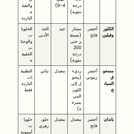
درجة
4-9)
والتعبئ
مئوية)
ة
الباردة
الكلور
أخضر
ممتاز
جيد
الحد
الحلويا
وفيلين
فاتح
(مستق
الأدنى
ت
ر حتى
والوجبا
200
ت
درجة
الخفيف
مئوية)
ة
مسحو
أخضر
رديء
معتدل
نباتي
التطبيق
ق
زيتوني
(يتحو
ات
السبان
ل إلى
الباردة
خ
اللون
فقط
البني
بسرع
ة)
باندان
أخضر
معتدل
معتدل
حلو،
حلويا
فاتح
زهري
ت
آسيوية