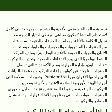
تزود هذه المقالة مصنعي الأغذية والمشروبات بمرجع تقني كامل
لاستخدام الماتشا كمكون صناعي. ويغطي اختيار الدرجة مع
تحليل التكلفة والأداء، ومعلمات الجرعات الدقيقة لست فئات
من المنتجات (المشروبات والمخبوزات والحلويات ومنتجات
الألبان والوجبات الخفيفة والأغذية الوظيفية)، وملف المركب
النشط بيولوجيًا الذي يبرر الادعاءات الصحية، وتحديات التركيب
- ثبات اللون، وإدارة المرارة، ومنع الأكسدة - التي تفصل
المنتجات الناجحة عن كوابيس إعادة التركيب. مدعومًا بالبيانات
التي راجعها الأقران من PubMed/NIH، وتقييمات السلامة التي
أجرتها الهيئة الأوروبية لسلامة الأغذية والأدوية، ومعايير
التركيبات الواقعية من خبراء الصناعة، يمنح هذا الدليل مطوري
المنتجات المواصفات التي يحتاجونها لاتخاذ قرارات واثقة بشأن
المصادر والتركيبات.
لماذا أصبحت شاي الماتشا المكون