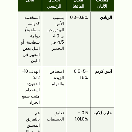
الألبان
الماتشا
الرئيسي
الزبادي
0.3-0.8%
يتسبب
استخدمه
الأس
كدوامة
الهيدروجين
سطحية/
ي 4.0-
دوامة
4.5 في
سطحية، أو
التحمير
اقبل بعض
التغيير في
اللون
آيس كريم
0.5-5-
امتصاص
الهدف 10-
1.5%
الزبدة،
12%
والقوام
الدهون؛
استخدام
مثبت صمغ
الجراد
حليب/لاتيه
0.5 -
تعليق
قم
1.01.0%
الجسيمات
بالتفريق
المسبق
في سائل