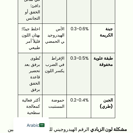
دافئ؛
الخفق أو
التجانس
جبنة
0.3-0.6%
الأس
اخلط جيدًا؛
الكريمة
الهيدروجين
بهتان اللون
ي الحمضي
قليلاً أمر
Japanese
طبيعي
French
طبقة علوية
0.3-0.5%
الإفراط
تُطوى
مخفوقة
في الضرب
برفق بعد
Russian
يكسر اللون
تحضير
Korean
قاعدة
الخفق
Spanish
برفق
Indonesian
الجبن
0.2-0.4%
حموضة
أكثر فعالية
German
(طري)
المستنبت
كمعالجة
سطحية
English
Arabic
مشكلة لون الزبادي
الرقم الهيدروجيني للزبادي الذي يتراوح بين