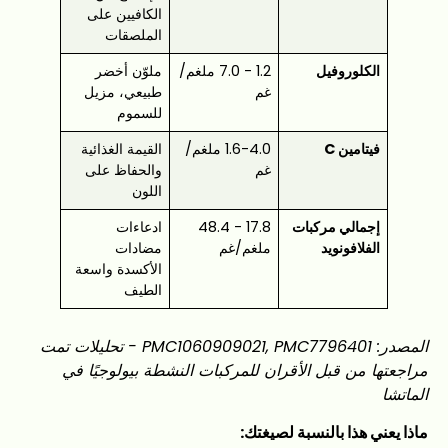
الكافيين على
الملصقات
الكلوروفيل
1.2 - 7.0 ملغم/
ملوّن أخضر
غم
طبيعي، مزيل
للسموم
فيتامين C
1.6-4.0 ملغم/
القيمة الغذائية
غم
والحفاظ على
اللون
إجمالي مركبات
17.8 - 48.4
ادعاءات
الفلافونويد
ملغم/غم
مضادات
الأكسدة واسعة
الطيف
المصدر: PMC1060909021, PMC7796401 - تحليلات تمت
مراجعتها من قبل الأقران للمركبات النشطة بيولوجيًا في
الماتشا
ماذا يعني هذا بالنسبة لصيغتك: