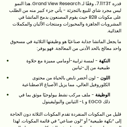
قدره 7.11T3T، وفقًا لـ Grand View Research. هذا النمو
ليس مجرد شاي للبيع بالتجزئة - يأتي جزء كبير منه من الطلب
على مكونات B2B حيث يقوم المصنعون بدمج الماتشا في
المشروبات الجاهزة والمخبوزات ومنتجات الألبان والمكملات
الغذائية.
ما يجعل الماتشا جذابة صناعيًا هو وظيفتها الثلاثية في مسحوق
واحد معالج بالحد الأدنى من المعالجة. فهو يوفر:
النكهة
- لمسة ترابية-أومامي مميزة مع حلاوة
طبيعية من إل-ثيانين
اللون
- لون أخضر نابض بالحياة من محتوى
الكلوروفيل العالي، مما يزيل الأصباغ الاصطناعية
الوظيفة
- ملف مركب نشط بيولوجيًا موثق بما في
ذلك EGCG و L- الثيانين والبوليفينول
قليل من المكونات المنفردة تقدم المكونات الثلاثة دون الحاجة
إلى “نكهة طبيعية” أو “لون صناعي” في قائمة المكونات. لهذا