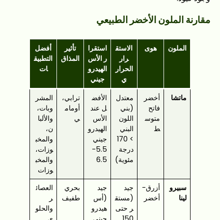
مقارنة الملون الأخضر الطبيعي
الملون
هوى
الاستق
استقرا
تأثير
أفضل
رار
ر الأس
المذاق
التطبيق
الحرار
الهيدرو
ات
ي
جيني
ماتشا
أخضر
معتدل
الأفض
ترابي،
المشر
فاتح
(بني
ل عند
أومام
وبات،
متوس
اللون
الأس
ي
والألبا
ط
البني
الهيدرو
ن،
> 170
جيني
والمخب
درجة
5.5-
وزات،
مئوية)
6.5
والمخب
وزات
سبيرو
أزرق-
جيد
جيد
بحري
العصائ
لينا
أخضر
(مستق
(أس
طفيف
ر
ر حتى
هيدرو
والحلو
150
جيني
ى