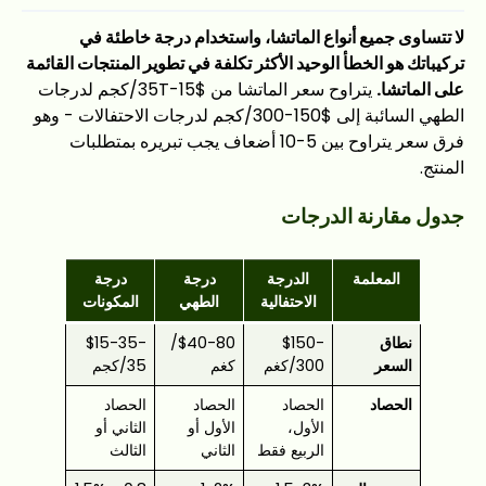
لا تتساوى جميع أنواع الماتشا، واستخدام درجة خاطئة في
تركيباتك هو الخطأ الوحيد الأكثر تكلفة في تطوير المنتجات القائمة
على الماتشا.
يتراوح سعر الماتشا من $15-35T/كجم لدرجات
الطهي السائبة إلى $150-300/كجم لدرجات الاحتفالات - وهو
فرق سعر يتراوح بين 5-10 أضعاف يجب تبريره بمتطلبات
المنتج.
جدول مقارنة الدرجات
المعلمة
الدرجة
درجة
درجة
الاحتفالية
الطهي
المكونات
نطاق
$150-
$40-80/
$15-35-
السعر
300/كغم
كغم
35/كجم
الحصاد
الحصاد
الحصاد
الحصاد
الأول،
الأول أو
الثاني أو
الربيع فقط
الثاني
الثالث