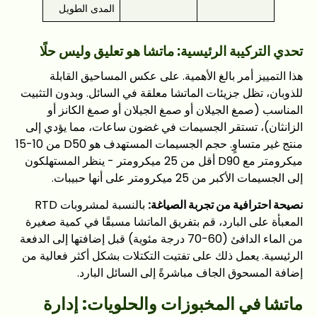
المدى الطويل
تحدي التركيبة الرئيسية: ماتشا هو تعليق وليس حلًا
هذا التمييز أمر بالغ الأهمية. على عكس المساحيق القابلة
للذوبان، تظل جزيئات الماتشا معلقة في السائل. وبدون التثبيت
المناسب (صمغ الجيلان أو صمغ الجيلان أو صمغ الكانز أو
الزانثان)، تستقر الجسيمات في غضون ساعات، مما يؤدي إلى
منتج غير متساوٍ. حجم الجسيمات المستهدف هو D50 من 10-15
ميكرومتر مع D90 أقل من 25 ميكرومتر - ينظر المستهلكون
إلى الجسيمات الأكبر من 25 ميكرومتر على أنها حبيبات.
نصيحة احترافية من تجربة الصياغة:
بالنسبة لمشروبات RTD
المعبأة على البارد، قم بتفريق الماتشا مسبقًا في كمية صغيرة
من الماء الدافئ (60-70 درجة مئوية) قبل إضافتها إلى الدفعة
الرئيسية. يعمل ذلك على تفتيت التكتلات بشكل أكثر فعالية من
إضافة المسحوق الجاف مباشرةً إلى السائل البارد.
ماتشا في المخبوزات والحلويات: إدارة