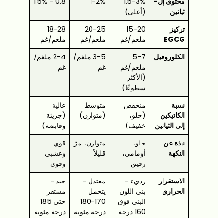
محتوى إل-
1.5-3%
1-2%
0.8 - 1.5%
ثيانين
(أعلى)
تركيز
15-20
20-25
18-28
EGCG
ملغم/غم
ملغم/غم
ملغم/غم
الكلوروفيل
5-7
3-5 ملغم/
2-4 ملغم/
ملغم/غم
غم
غم
(الأكثر
سطوعًا)
نسبة
منخفض
متوسط
عالية
الكاتيكين
(حلو،
(متوازن)
(جريئة
إلى الثيانين
خفيف)
وقابضة)
نبذة عن
حلو،
متوازن، مرّ
قوي
النكهة
أومامي،
قليلاً
وعشبي
رقيق
وقوي
الاستقرار
رديء -
معتدل -
جيد -
الحراري
بني اللون
يتحمل
مستقر
البني فوق
170-180
حتى 185
160 درجة
درجة مئوية
درجة مئوية