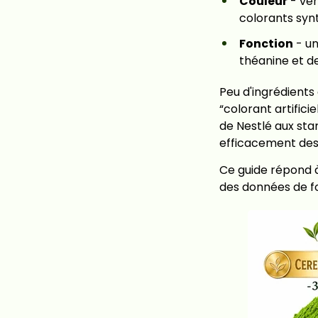
Couleur
- ver
colorants syn
Fonction
- un
théanine et d
Peu d'ingrédients 
“colorant artifici
de Nestlé aux sta
efficacement des
Ce guide répond à
des données de fo