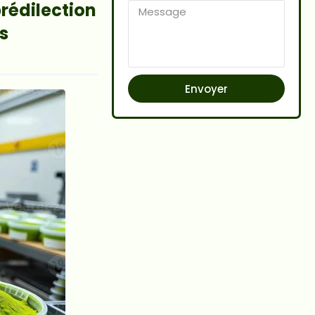
rédilection
s
Envoyer