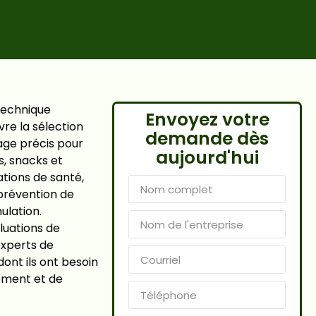
 technique
Envoyez votre
vre la sélection
demande dès
age précis pour
aujourd'hui
s, snacks et
ations de santé,
 prévention de
ulation.
luations de
experts de
dont ils ont besoin
ement et de