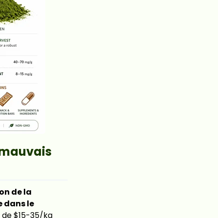
e mauvais
on de la
e dans le
e de $15-35/kg