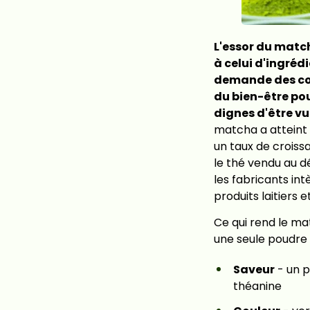
L'essor du match
à celui d'ingréd
demande des con
du bien-être pour
dignes d'être vu
matcha a atteint $
un taux de crois
le thé vendu au d
les fabricants int
produits laitiers
Ce qui rend le mat
une seule poudre p
Saveur
- un p
théanine