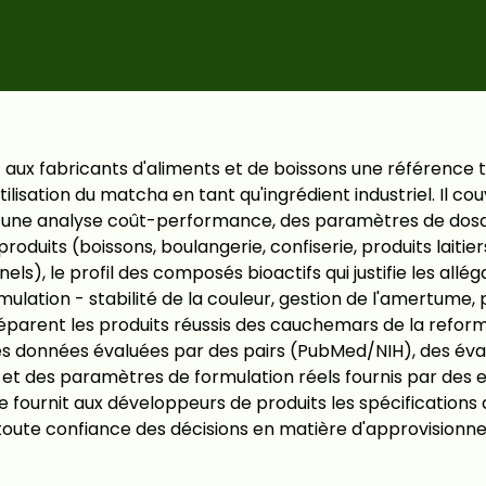
it aux fabricants d'aliments et de boissons une référence
ilisation du matcha en tant qu'ingrédient industriel. Il cou
c une analyse coût-performance, des paramètres de dos
produits (boissons, boulangerie, confiserie, produits laitier
els), le profil des composés bioactifs qui justifie les allég
rmulation - stabilité de la couleur, gestion de l'amertume,
 séparent les produits réussis des cauchemars de la reform
es données évaluées par des pairs (PubMed/NIH), des éva
A et des paramètres de formulation réels fournis par des 
ide fournit aux développeurs de produits les spécifications 
toute confiance des décisions en matière d'approvisionn