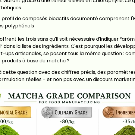
t vibrant grâce à une teneur élevée en chlorophylle, ce qu
thétiques
 profil de composés bioactifs documenté comprenant l'E
es polyphénols
offrent les trois sans qu'il soit nécessaire d'indiquer “arô
el” dans la liste des ingrédients. C'est pourquoi les dévelo
rt-ups artisanales, se posent tous la même question : c
 produits à base de matcha ?
 cette question avec des chiffres précis, des paramètre
rmulation réelles - et non pas avec un discours marketin