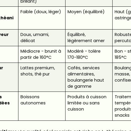
brillant)
Faible (doux, léger)
Moyen (équilibré)
Haut (g
théani
astring
veur
Doux, umami,
Équilibré,
Robuste
délicat
légèrement amer
percut
Médiocre - brunit à
Modéré - tolère
Bon - s
partir de 160°C
170-180°C
185°C
ur
Lattes premium,
Cafés, services
Boulang
shots, thé pur
alimentaires,
masse, 
boulangerie haut
confise
de gamme
s
Boissons
Produits à cuisson
Traitem
dées
autonomes
limitée ou sans
tempéra
cuisson
produits
snacks