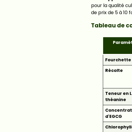
pour la qualité c
de prix de 5 à 10 f
Tableau de c
Paramè
Fourchette 
Récolte
Teneur en L
théanine
Concentrat
d'EGCG
Chlorophyll