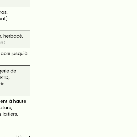
ras,
ent)
, herbacé,
ant
table jusqu'à
erie de
RTD,
rie
ent à haute
ture,
 laitiers,