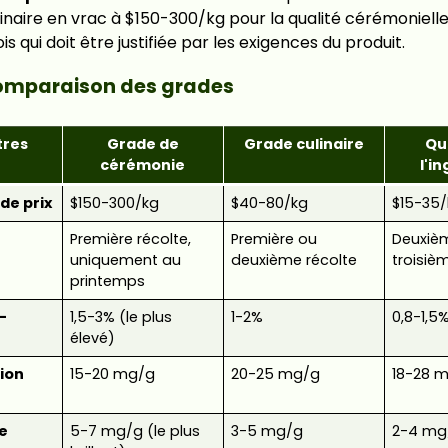
ulinaire en vrac à $150-300/kg pour la qualité cérémoniell
ois qui doit être justifiée par les exigences du produit.
omparaison des grades
tres
Grade de
Grade culinaire
Qu
cérémonie
l'i
de prix
$150-300/kg
$40-80/kg
$15-35/
Première récolte,
Première ou
Deuxiè
uniquement au
deuxième récolte
troisiè
printemps
-
1,5-3% (le plus
1-2%
0,8-1,5
élevé)
ion
15-20 mg/g
20-25 mg/g
18-28 
e
5-7 mg/g (le plus
3-5 mg/g
2-4 mg