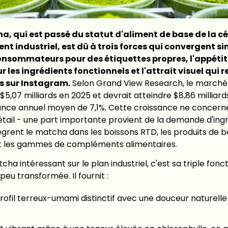
a, qui est passé du statut d'aliment de base de la c
ient industriel, est dû à trois forces qui convergent s
sommateurs pour des étiquettes propres, l'appétit
 les ingrédients fonctionnels et l'attrait visuel qui r
s sur Instagram.
Selon Grand View Research, le marché
5,07 milliards en 2025 et devrait atteindre $8,86 milliards
sance annuel moyen de 7,1%. Cette croissance ne concer
étail - une part importante provient de la demande d'ingr
ègrent le matcha dans les boissons RTD, les produits de b
 et les gammes de compléments alimentaires.
cha intéressant sur le plan industriel, c'est sa triple fonc
eu transformée. Il fournit :
rofil terreux-umami distinctif avec une douceur naturelle 