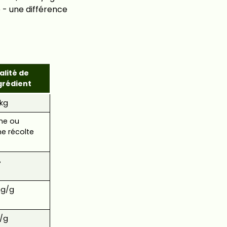
e - une différence
alité de
ngrédient
kg
me ou
me récolte
%
mg/g
/g