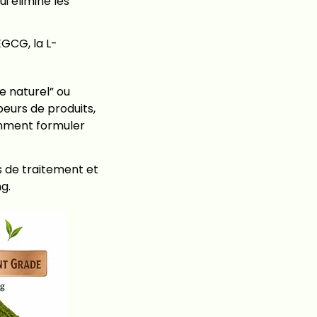
i élimine les
GCG, la L-
me naturel” ou
ppeurs de produits,
omment formuler
s de traitement et
g.