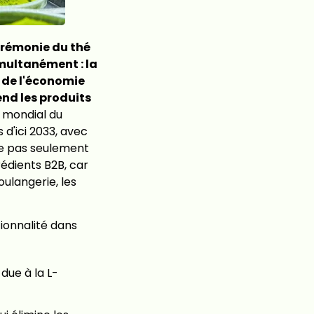
érémonie du thé
imultanément : la
 de l'économie
end les produits
 mondial du
 d'ici 2033, avec
ne pas seulement
édients B2B, car
oulangerie, les
tionnalité dans
due à la L-