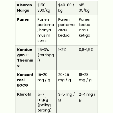
Kisaran
$150-
$40-80 /
$15-
Harga
300/kg
kg
35/kg
Panen
Panen
Panen
Panen
pertama
pertama
kedua
, hanya
atau
atau
musim
kedua
ketiga
semi
Kandun
1,5-3%
1-2%
0,8-1,5%
gan L-
(tertingg
Theanin
i)
e
Konsent
15-20
20-25
18-28
rasi
mg / g
mg / g
mg / g
EGCG
Klorofil
5-7
3-5 mg /
2-4 mg /
mg/g
g
g
(paling
terang)