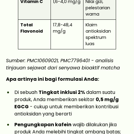
Vitamin C
1,6-4,0 mg/g
Nilai gizi,
pelestarian
warna
Total
17,8-48,4
Klaim
Flavonoid
mg/g
antioksidan
spektrum
luas
Sumber: PMC10609021, PMC7796401 - analisis
tinjauan sejawat dari senyawa bioaktif matcha
Apa artinya ini bagi formulasi Anda:
Di sebuah
Tingkat inklusi 2%
dalam suatu
produk, Anda memberikan sekitar
0,5 mg/g
EGCG
- cukup untuk memberikan kontribusi
antioksidan yang berarti
Pengungkapan kafein
wajib dilakukan jika
produk Anda melebihi tingkat ambang batas;