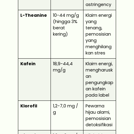
astringency
L-Theanine
10-44 mg/g
Klaim energi
(hingga 3%
yang
berat
tenang,
kering)
pemosisian
yang
menghilang
kan stres
Kafein
18,9-44,4
Klaim energi,
mg/g
mengharusk
an
pengungkap
an kafein
pada label
Klorofil
1,2-7,0 mg /
Pewarna
g
hijau alami,
pemosisian
detoksifikasi