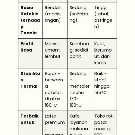
Rasio
Rendah
Sedang
Tinggi
Katekin
(manis,
(seimba
(tebal,
terhada
ringan)
ng)
astringe
p
n)
Teanin
Profil
Manis,
Seimban
Kuat,
Rasa
umami,
g, sedikit
berump
lembut
pahit
ut, dan
keras
Stabilita
Buruk -
Sedang
Baik -
s
berwarn
-
stabil
Termal
a
mentoler
hingga
cokelat
ir suhu
185°C
di atas
170-
160°C
180°C
Terbaik
Latte
Kafe,
Toko roti
untuk
premium
layanan
pasar
,
makana
massal,
minuma
n, kue
RTD,