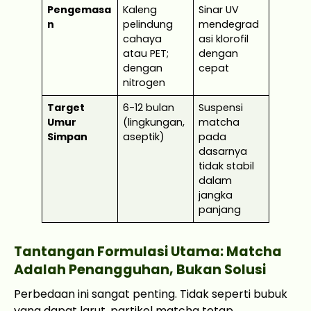
Pengemasa
Kaleng
Sinar UV
n
pelindung
mendegrad
cahaya
asi klorofil
atau PET;
dengan
dengan
cepat
nitrogen
Target
6-12 bulan
Suspensi
Umur
(lingkungan,
matcha
Simpan
aseptik)
pada
dasarnya
tidak stabil
dalam
jangka
panjang
Tantangan Formulasi Utama: Matcha
Adalah Penangguhan, Bukan Solusi
Perbedaan ini sangat penting. Tidak seperti bubuk
yang dapat larut, partikel matcha tetap