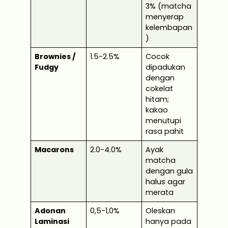
3% (matcha
menyerap
kelembapan
)
Brownies /
1.5-2.5%
Cocok
Fudgy
dipadukan
dengan
cokelat
hitam;
kakao
menutupi
rasa pahit
Macarons
2.0-4.0%
Ayak
matcha
dengan gula
halus agar
merata
Adonan
0,5-1,0%
Oleskan
Laminasi
hanya pada