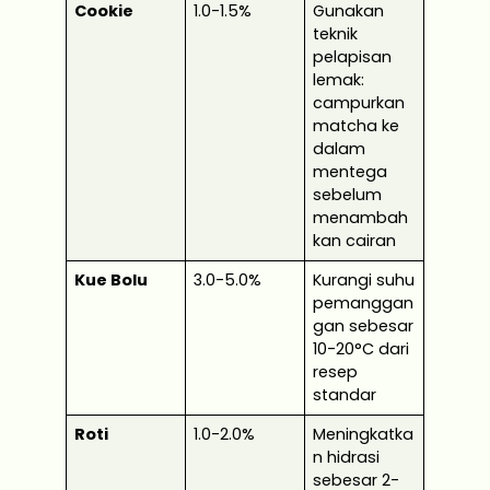
Cookie
1.0-1.5%
Gunakan
teknik
pelapisan
lemak:
campurkan
matcha ke
dalam
mentega
sebelum
menambah
kan cairan
Kue Bolu
3.0-5.0%
Kurangi suhu
pemanggan
gan sebesar
10-20°C dari
resep
standar
Roti
1.0-2.0%
Meningkatka
n hidrasi
sebesar 2-