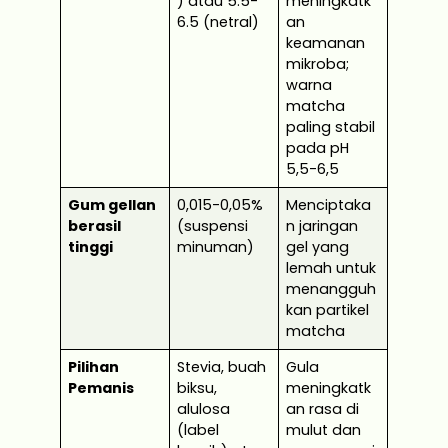
) atau 5.5-
meningkatk
6.5 (netral)
an
keamanan
mikroba;
warna
matcha
paling stabil
pada pH
5,5-6,5
Gum gellan
0,015-0,05%
Menciptaka
berasil
(suspensi
n jaringan
tinggi
minuman)
gel yang
lemah untuk
menangguh
kan partikel
matcha
Pilihan
Stevia, buah
Gula
Pemanis
biksu,
meningkatk
alulosa
an rasa di
(label
mulut dan