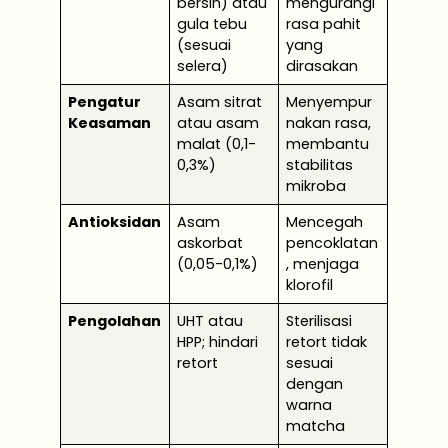
bersih) atau
mengurangi
gula tebu
rasa pahit
(sesuai
yang
selera)
dirasakan
Pengatur
Asam sitrat
Menyempur
Keasaman
atau asam
nakan rasa,
malat (0,1-
membantu
0,3%)
stabilitas
mikroba
Antioksidan
Asam
Mencegah
askorbat
pencoklatan
(0,05-0,1%)
, menjaga
klorofil
Pengolahan
UHT atau
Sterilisasi
HPP; hindari
retort tidak
retort
sesuai
dengan
warna
matcha