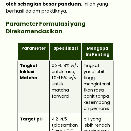
oleh sebagian besar panduan.
Inilah yang
berhasil dalam praktiknya.
Parameter Formulasi yang
Direkomendasikan
Parameter
Spesifikasi
Mengapa
Ini Penting
Tingkat
0.3-0.8% w/v
Tingkat
Inklusi
untuk rasa;
yang lebih
Matcha
1.0-1.5% w/v
tinggi
untuk
mengintensi
matcha-
fkan rasa
forward
pahit tanpa
keseimbang
an pemanis
Target pH
4.2-4.5
pH yang
(diasamkan
lebih rendah