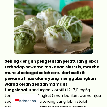
Japanese
French
Russian
Seiring dengan pengetatan peraturan global
Korean
terhadap pewarna makanan sintetis, matcha
Spanish
muncul sebagai salah satu dari sedikit
Arabic
pewarna hijau alami yang menggabungkan
warna cerah dengan manfaat
German
fungsional.
Kandungan klorofil (1,2-7,0 mg/g,
English
tergantung pada tingkat) memberikan warna hijau
Indonesian
sedang hingga hijau terang yang lebih stabil