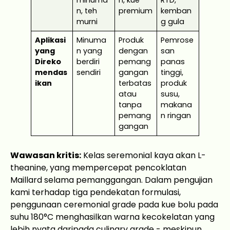
n, teh
premium
kemban
murni
g gula
Aplikasi
Minuma
Produk
Pemrose
yang
n yang
dengan
san
Direko
berdiri
pemang
panas
mendas
sendiri
gangan
tinggi,
ikan
terbatas
produk
atau
susu,
tanpa
makana
pemang
n ringan
gangan
Wawasan kritis:
Kelas seremonial kaya akan L-
theanine, yang mempercepat pencoklatan
Maillard selama pemanggangan. Dalam pengujian
kami terhadap tiga pendekatan formulasi,
penggunaan ceremonial grade pada kue bolu pada
suhu 180°C menghasilkan warna kecokelatan yang
lebih nyata daripada culinary grade - meskipun