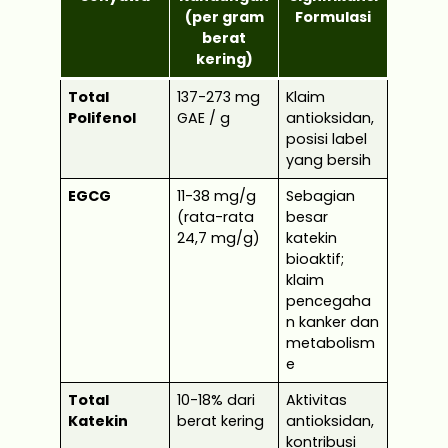
(per gram
Formulasi
berat
kering)
Total
137-273 mg
Klaim
Polifenol
GAE / g
antioksidan,
posisi label
yang bersih
EGCG
11-38 mg/g
Sebagian
(rata-rata
besar
24,7 mg/g)
katekin
bioaktif;
klaim
pencegaha
n kanker dan
metabolism
e
Total
10-18% dari
Aktivitas
Katekin
berat kering
antioksidan,
kontribusi