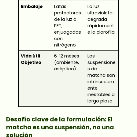
Embalaje
Latas
La luz
protectoras
ultravioleta
de la luz o
degrada
PET;
rápidament
enjuagadas
e la clorofila
con
nitrógeno
Vida útil
6-12 meses
Las
Objetivo
(ambiente,
suspensione
aséptico)
s de
matcha son
intrínsecam
ente
inestables a
largo plazo
Desafío clave de la formulación: El
matcha es una suspensión, no una
solución