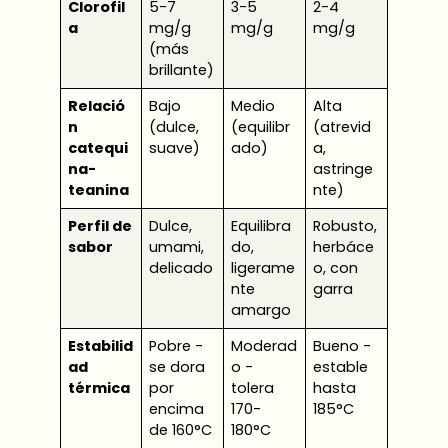
Clorofil
5-7
3-5
2-4
a
mg/g
mg/g
mg/g
(más
brillante)
Relació
Bajo
Medio
Alta
n
(dulce,
(equilibr
(atrevid
catequi
suave)
ado)
a,
na-
astringe
teanina
nte)
Perfil de
Dulce,
Equilibra
Robusto,
sabor
umami,
do,
herbáce
delicado
ligerame
o, con
nte
garra
amargo
Estabilid
Pobre -
Moderad
Bueno -
ad
se dora
o -
estable
térmica
por
tolera
hasta
encima
170-
185°C
de 160°C
180°C