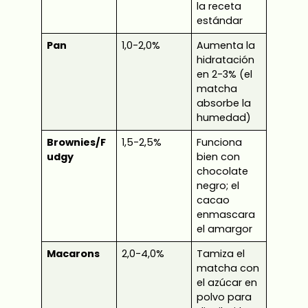
la receta
estándar
Pan
1,0-2,0%
Aumenta la
hidratación
en 2-3% (el
matcha
absorbe la
humedad)
Brownies/F
1,5-2,5%
Funciona
udgy
bien con
chocolate
negro; el
cacao
enmascara
el amargor
Macarons
2,0-4,0%
Tamiza el
matcha con
el azúcar en
polvo para