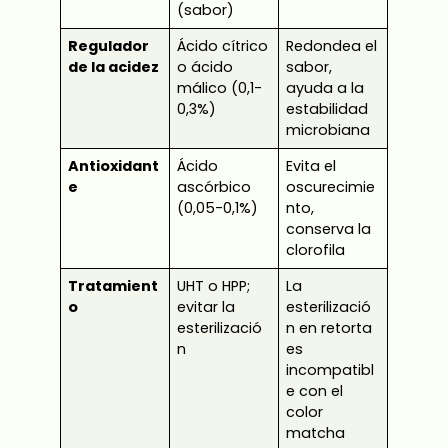
(sabor)
Regulador
Ácido cítrico
Redondea el
de la acidez
o ácido
sabor,
málico (0,1-
ayuda a la
0,3%)
estabilidad
microbiana
Antioxidant
Ácido
Evita el
e
ascórbico
oscurecimie
(0,05-0,1%)
nto,
conserva la
clorofila
Tratamient
UHT o HPP;
La
o
evitar la
esterilizació
esterilizació
n en retorta
n
es
incompatibl
e con el
color
matcha