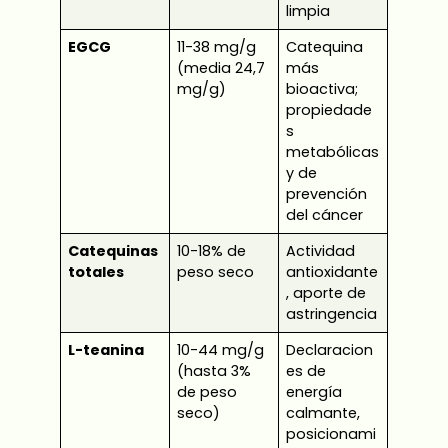
limpia
EGCG
11-38 mg/g
Catequina
(media 24,7
más
mg/g)
bioactiva;
propiedade
s
metabólicas
y de
prevención
del cáncer
Catequinas
10-18% de
Actividad
totales
peso seco
antioxidante
, aporte de
astringencia
L-teanina
10-44 mg/g
Declaracion
(hasta 3%
es de
de peso
energía
seco)
calmante,
posicionami