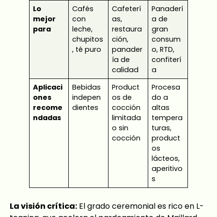
Lo
Cafés
Cafeterí
Panaderí
mejor
con
as,
a de
para
leche,
restaura
gran
chupitos
ción,
consum
, té puro
panader
o, RTD,
ía de
confiterí
calidad
a
Aplicaci
Bebidas
Product
Procesa
ones
indepen
os de
do a
recome
dientes
cocción
altas
ndadas
limitada
tempera
o sin
turas,
cocción
product
os
lácteos,
aperitivo
s
La visión crítica:
El grado ceremonial es rico en L-