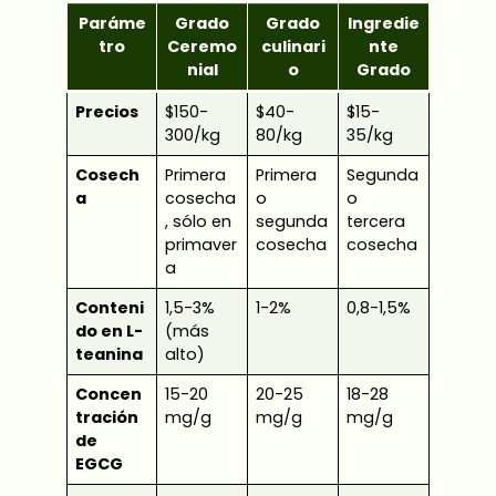
Paráme
Grado
Grado
Ingredie
tro
Ceremo
culinari
nte
nial
o
Grado
Precios
$150-
$40-
$15-
300/kg
80/kg
35/kg
Cosech
Primera
Primera
Segunda
a
cosecha
o
o
, sólo en
segunda
tercera
primaver
cosecha
cosecha
a
Conteni
1,5-3%
1-2%
0,8-1,5%
do en L-
(más
teanina
alto)
Concen
15-20
20-25
18-28
tración
mg/g
mg/g
mg/g
de
EGCG