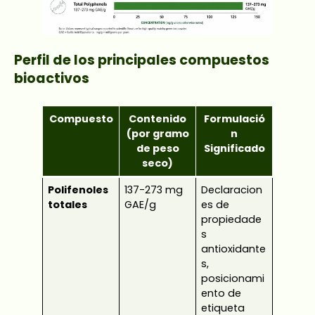
Perfil de los principales compuestos
bioactivos
Compuesto
Contenido
Formulació
(por gramo
n
de peso
Significado
seco)
Polifenoles
137-273 mg
Declaracion
totales
GAE/g
es de
propiedade
s
antioxidante
s,
posicionami
ento de
etiqueta