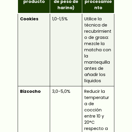
producto
de peso de
procesamie
harina)
nto
Cookies
1,0-1,5%
Utilice la
técnica de
recubrimient
o de grasa:
mezcle la
matcha con
la
mantequilla
antes de
añadir los
líquidos
Bizcocho
3,0-5,0%
Reducir la
temperatur
a de
cocción
entre 10 y
20°C
respecto a