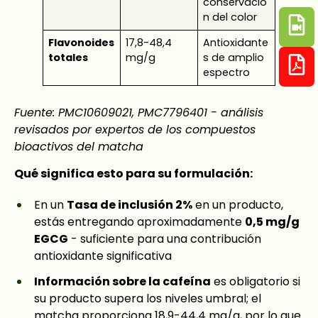
conservació
n del color
Flavonoides
17,8-48,4
Antioxidante
totales
mg/g
s de amplio
espectro
Fuente: PMC10609021, PMC7796401 - análisis
revisados por expertos de los compuestos
bioactivos del matcha
Qué significa esto para su formulación:
En un
Tasa de inclusión 2%
en un producto,
estás entregando aproximadamente
0,5 mg/g
EGCG
- suficiente para una contribución
antioxidante significativa
Información sobre la cafeína
es obligatorio si
su producto supera los niveles umbral; el
matcha proporciona 18,9-44,4 mg/g, por lo que