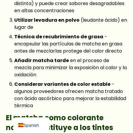
distinta) y puede crear sabores desagradables
en altas concentraciones
Utilizar levadura en polvo
(leudante ácido) en
lugar de
Técnica de recubrimiento de grasa
-
encapsular las partículas de matcha en grasa
Japanese
antes de mezclarlas protege del calor directo
French
Añadir matcha tarde
en el proceso de
Russian
mezcla para minimizar la exposición al calor y la
oxidación
Korean
Considerar variantes de color estable
-
Arabic
algunos proveedores ofrecen matcha tratado
Indonesian
con ácido ascórbico para mejorar la estabilidad
térmica
German
English
El matcha como colorante
Spanish
natural: Sustituye a los tintes