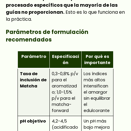
procesado específicos que la mayoría de las
guías no proporcionan.
Esto es lo que funciona en
la práctica.
Parámetros de formulación
recomendados
Parámetro
Especificaci
Por qué es
ón
importante
Tasa de
0,3-0,8% p/v
Los índices
inclusión de
para el
más altos
Matcha
aromatizad
intensifican
o; 1,0-1,5%
el amargor
p/v para el
sin equilibrar
matcha-
el
forward
edulcorante
pH objetivo
4,2-4,5
Un pH más
(acidificado
bajo mejora