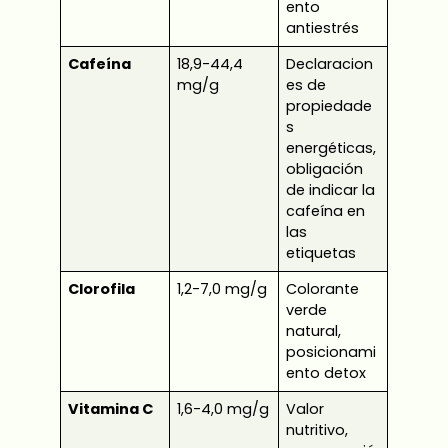
ento
antiestrés
Cafeína
18,9-44,4
Declaracion
mg/g
es de
propiedade
s
energéticas,
obligación
de indicar la
cafeína en
las
etiquetas
Clorofila
1,2-7,0 mg/g
Colorante
verde
natural,
posicionami
ento detox
Vitamina C
1,6-4,0 mg/g
Valor
nutritivo,