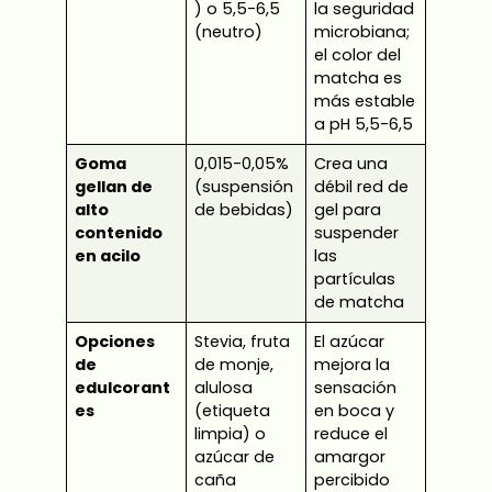
) o 5,5-6,5
la seguridad
(neutro)
microbiana;
el color del
matcha es
más estable
a pH 5,5-6,5
Goma
0,015-0,05%
Crea una
gellan de
(suspensión
débil red de
alto
de bebidas)
gel para
contenido
suspender
en acilo
las
partículas
de matcha
Opciones
Stevia, fruta
El azúcar
de
de monje,
mejora la
edulcorant
alulosa
sensación
es
(etiqueta
en boca y
limpia) o
reduce el
azúcar de
amargor
caña
percibido